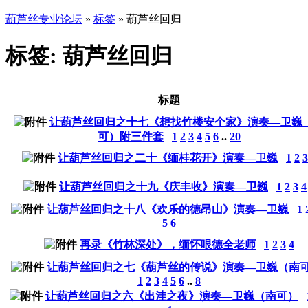
葫芦丝专业论坛
»
标签
» 葫芦丝回归
标签: 葫芦丝回归
标题
让葫芦丝回归之十七《想找竹楼安个家》演奏—卫巍
可）附三件套
1
2
3
4
5
6
..
20
让葫芦丝回归之二十《缅桂花开》演奏—卫巍
1
2
3
让葫芦丝回归之十九《庆丰收》演奏—卫巍
1
2
3
4
让葫芦丝回归之十八《欢乐的德昂山》演奏—卫巍
1
5
6
再录《竹林深处》，缅怀哏德全老师
1
2
3
4
让葫芦丝回归之七《葫芦丝的传说》演奏—卫巍（南
1
2
3
4
5
6
..
8
让葫芦丝回归之六《出洼之夜》演奏—卫巍（南可）