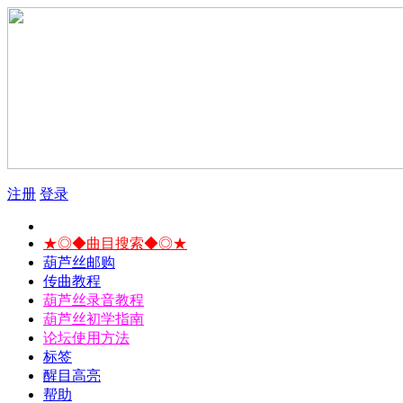
注册
登录
★◎◆曲目搜索◆◎★
葫芦丝邮购
传曲教程
葫芦丝录音教程
葫芦丝初学指南
论坛使用方法
标签
醒目高亮
帮助