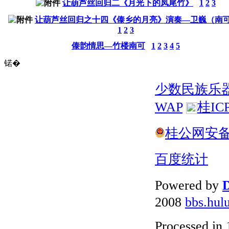
让葫芦丝回归二《月光下的凤尾竹》
1
2
3
让葫芦丝回归之十四《傣乡的月亮》演奏—卫巍（南
1
2
3
傣韵情思—竹楼南可
1
2
3
4
5
锘�
少数民族乐
WAP
桂IC
桂公网安备 4
百度统计
Powered by
D
2008
bbs.hul
Processed in 