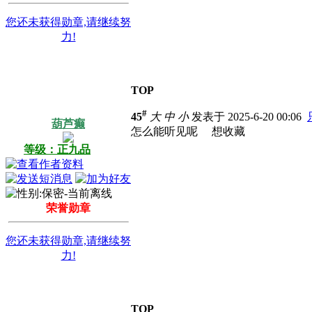
您还未获得勋章,请继续努
力!
TOP
#
45
大
中
小
发表于 2025-6-20 00:06
葫芦癫
怎么能听见呢 想收藏
等级：正九品
荣誉勋章
您还未获得勋章,请继续努
力!
TOP