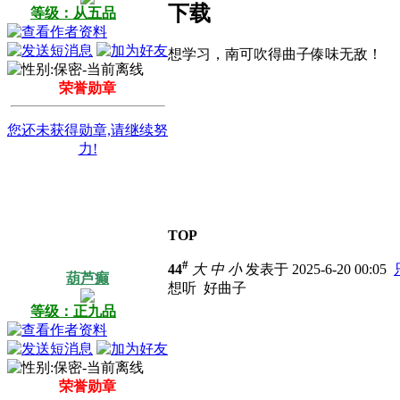
下载
等级：从五品
想学习，南可吹得曲子傣味无敌！
荣誉勋章
您还未获得勋章,请继续努
力!
TOP
#
44
大
中
小
发表于 2025-6-20 00:05
葫芦癫
想听 好曲子
等级：正九品
荣誉勋章