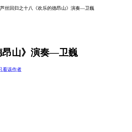
葫芦丝回归之十八《欢乐的德昂山》演奏—卫巍
德昂山》演奏—卫巍
只看该作者