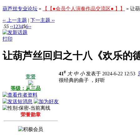
葫芦丝专业论坛
»
【【●会员个人演奏作品交流区● 】】
» 让
‹‹ 上一主题
|
下一主题 ››
55
‹‹
1
2
3
4
5
6
››
打印
让葫芦丝回归之十八《欢乐的
#
41
大
中
小
发表于 2024-6-22 12:53
竞贤
很经典的曲子 ，好听
等级：从三品
荣誉勋章