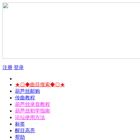
注册
登录
★◎◆曲目搜索◆◎★
葫芦丝邮购
传曲教程
葫芦丝录音教程
葫芦丝初学指南
论坛使用方法
标签
醒目高亮
帮助