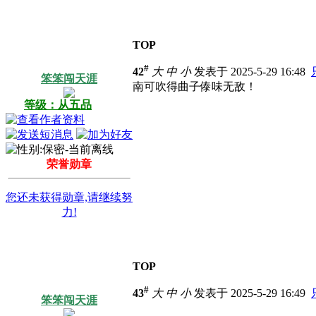
TOP
#
42
大
中
小
发表于 2025-5-29 16:48
笨笨闯天涯
南可吹得曲子傣味无敌！
等级：从五品
荣誉勋章
您还未获得勋章,请继续努
力!
TOP
#
43
大
中
小
发表于 2025-5-29 16:49
笨笨闯天涯