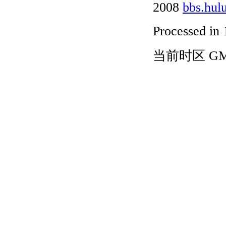
2008
bbs.hul
Processed in 
当前时区 GMT+