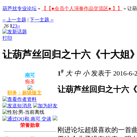
葫芦丝专业论坛
»
【【●会员个人演奏作品交流区● 】】
» 让
‹‹ 上一主题
|
下一主题 ››
26
1
2
3
››
打印
让葫芦丝回归之十六《十大姐
#
1
大
中
小
发表于 2016-6-2
南可
痴圣
让葫芦丝回归之十六《
职务：超级版主
荣誉勋章
刚进论坛超级喜欢的一首