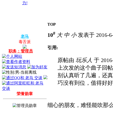
力!
TOP
#
10
大
中
小
发表于 2016-6-
老马
毒舌派
引用:
职务：管理员
原帖由
玩乐人
于 2016
上次发的这个曲子回帖
别认真听了几遍，还真
巧没有到位，值得好好推
荣誉勋章
细心的朋友，难怪能吹那