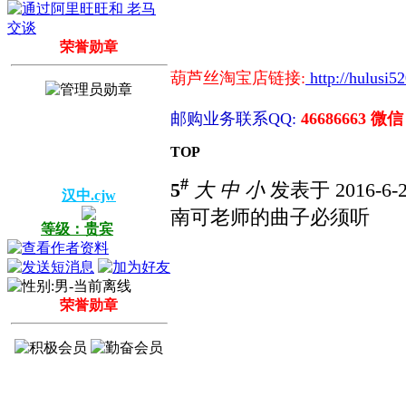
荣誉勋章
葫芦丝淘宝店链接:
http://hulusi5
邮购业务联系QQ:
46686663 微信
TOP
#
5
大
中
小
发表于 2016-6-2
汉中.cjw
南可老师的曲子必须听
等级：贵宾
荣誉勋章