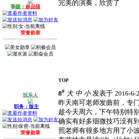
完美的演奏，欣赏了
等级：
超品级
荣誉勋章
TOP
#
8
大
中
小
发表于 2016-6-2
玩乐人
昨天南可老师发曲前，专
职务：版主
趁今天周六，下午特别特
确实有好多细微技巧没有
照老师有很多地方用了小波
荣誉勋章