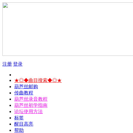
注册
登录
★◎◆曲目搜索◆◎★
葫芦丝邮购
传曲教程
葫芦丝录音教程
葫芦丝初学指南
论坛使用方法
标签
醒目高亮
帮助