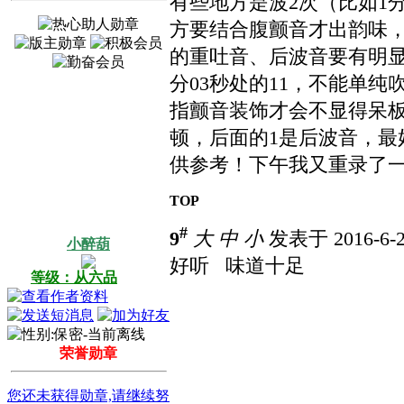
有些地方是波2次（比如1分
方要结合腹颤音才出韵味，如
的重吐音、后波音要有明显
分03秒处的11，不能单纯
指颤音装饰才会不显得呆板
顿，后面的1是后波音，
供参考！下午我又重录了
TOP
#
9
大
中
小
发表于 2016-6-2
小醉葫
好听
味道十足
等级：从六品
荣誉勋章
您还未获得勋章,请继续努