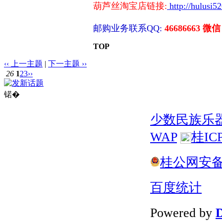
葫芦丝淘宝店链接:
http://hulusi5
邮购业务联系QQ:
46686663 微信
TOP
‹‹ 上一主题
|
下一主题 ››
26
1
2
3
››
锘�
少数民族乐
WAP
桂IC
桂公网安备 4
百度统计
Powered by
D