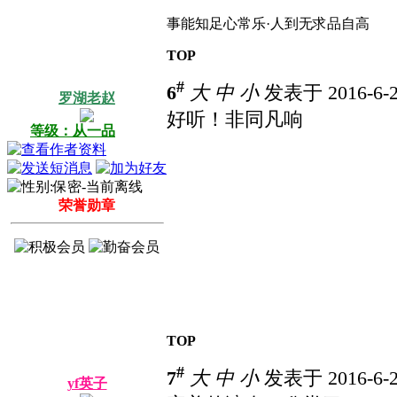
事能知足心常乐·人到无求品自高
TOP
#
6
大
中
小
发表于 2016-6-2
罗湖老赵
好听！非同凡响
等级：从一品
荣誉勋章
TOP
#
7
大
中
小
发表于 2016-6-2
yf英子