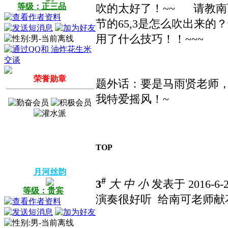
等级：正三品
吹的太好了！~~
请教南
节的65,3是怎么吹出来的
用了什么技巧！！~~~
荣誉勋章
题外话：要是马雨贤老师
我特爱摇风！~
TOP
月河丝韵
#
3
大
中
小
发表于 2016-6-2
等级：贵宾
演奏很好听
给南可老师献