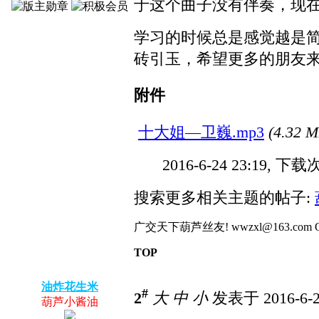
于这个曲子没有伴奏，现
学习的时候总是感觉越是
砖引玉，希望更多的朋友
附件
十大姐—卫巍.mp3
(4.32 M
2016-6-24 23:19, 下载
搜索更多相关主题的帖子:
广交天下葫芦丝友! wwzxl@163.com QQ:4504
TOP
油炸花生米
#
2
大
中
小
发表于 2016-6-2
葫芦小酱油