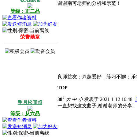
谢谢南可老师的分析和示范！
等级：正二品
荣誉勋章
良师益友；兴趣爱好；练习不懈；乐
TOP
#
38
大
中
小
发表于 2021-1-12 16:48
明月松间照
一直想找这支曲子,谢谢老师的分享!
等级：从六品