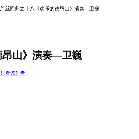
葫芦丝回归之十八《欢乐的德昂山》演奏—卫巍
德昂山》演奏—卫巍
8
只看该作者