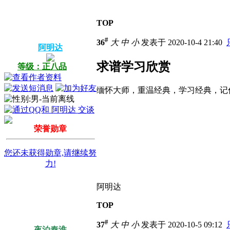
TOP
#
36
大
中
小
发表于 2020-10-4 21:40
阿明达
求谱学习欣赏
等级：正八品
缅怀大师，重温经典，学习经典，记
荣誉勋章
您还未获得勋章,请继续努
力!
阿明达
TOP
#
37
大
中
小
发表于 2020-10-5 09:12
夜泊秦淮