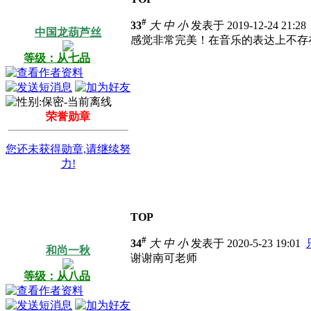
#
33
大
中
小
发表于 2019-12-24 21:2
中国龙葫芦丝
感觉非常完美！在音乐的表达上不存
等级：从七品
荣誉勋章
您还未获得勋章,请继续努
力!
TOP
#
34
大
中
小
发表于 2020-5-23 19:01
和尚一秋
谢谢南可老师
等级：从八品