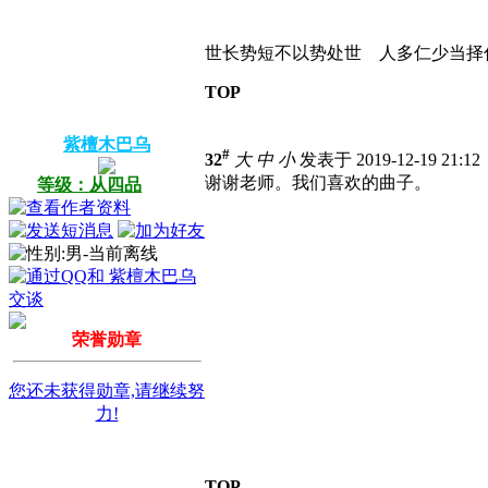
世长势短不以势处世 人多仁少当择
TOP
紫檀木巴乌
#
32
大
中
小
发表于 2019-12-19 21:1
谢谢老师。我们喜欢的曲子。
等级：从四品
荣誉勋章
您还未获得勋章,请继续努
力!
TOP