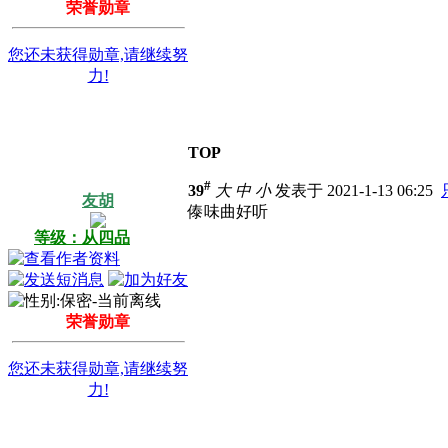
荣誉勋章
您还未获得勋章,请继续努
力!
TOP
#
39
大
中
小
发表于 2021-1-13 06:25
友胡
傣味曲好听
等级：从四品
荣誉勋章
您还未获得勋章,请继续努
力!