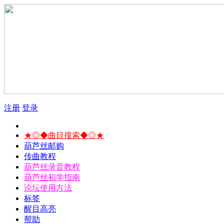
注册
登录
★◎◆曲目搜索◆◎★
葫芦丝邮购
传曲教程
葫芦丝录音教程
葫芦丝初学指南
论坛使用方法
标签
醒目高亮
帮助