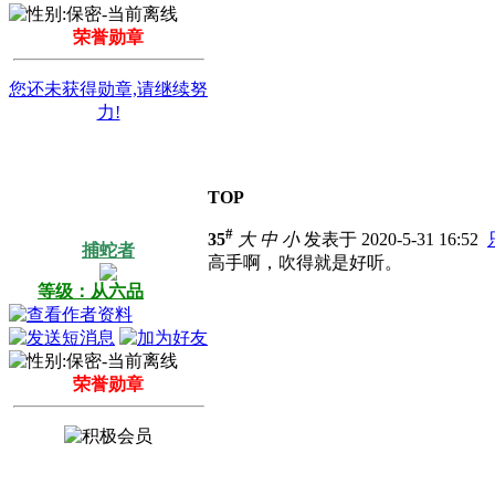
荣誉勋章
您还未获得勋章,请继续努
力!
TOP
#
35
大
中
小
发表于 2020-5-31 16:52
捕蛇者
高手啊，吹得就是好听。
等级：从六品
荣誉勋章