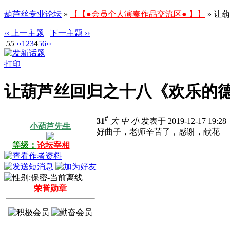
葫芦丝专业论坛
»
【【●会员个人演奏作品交流区● 】】
» 让
‹‹ 上一主题
|
下一主题 ››
55
‹‹
1
2
3
4
5
6
››
打印
让葫芦丝回归之十八《欢乐的
#
31
大
中
小
发表于 2019-12-17 19:2
小葫芦先生
好曲子，老师辛苦了，感谢，献花
等级：
论坛宰相
荣誉勋章