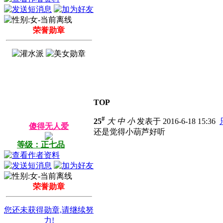
荣誉勋章
TOP
#
25
大
中
小
发表于 2016-6-18 15:36
傻得无人爱
还是觉得小葫芦好听
等级：正七品
荣誉勋章
您还未获得勋章,请继续努
力!