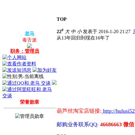
TOP
#
22
大
中
小
发表于 2016-1-20 21:27
老马
从13年回归到现在16年了
毒舌派
职务：管理员
荣誉勋章
葫芦丝淘宝店链接:
http://hulusi5
邮购业务联系QQ:
46686663 微信