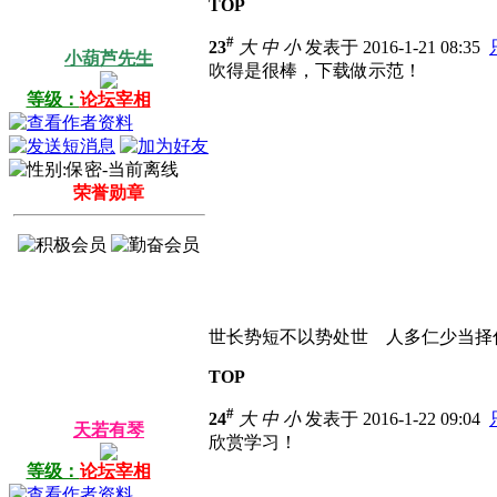
TOP
#
23
大
中
小
发表于 2016-1-21 08:35
小葫芦先生
吹得是很棒，下载做示范！
等级：
论坛宰相
荣誉勋章
世长势短不以势处世 人多仁少当择
TOP
#
24
大
中
小
发表于 2016-1-22 09:04
天若有琴
欣赏学习！
等级：
论坛宰相