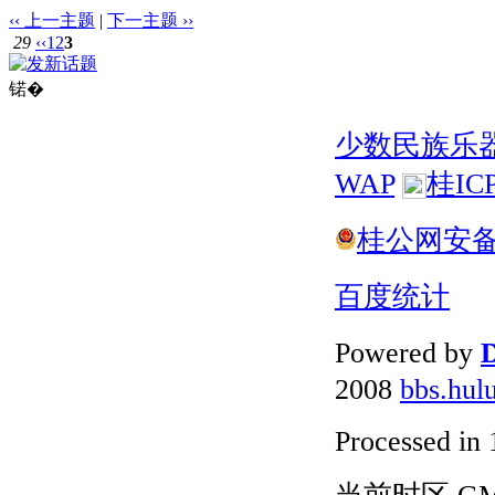
‹‹ 上一主题
|
下一主题 ››
29
‹‹
1
2
3
锘�
少数民族乐
WAP
桂IC
桂公网安备 4
百度统计
Powered by
D
2008
bbs.hul
Processed in 
当前时区 GMT+