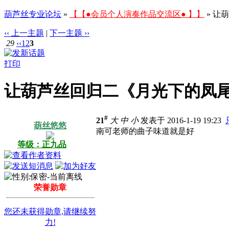
葫芦丝专业论坛
»
【【●会员个人演奏作品交流区● 】】
» 让
‹‹ 上一主题
|
下一主题 ››
29
‹‹
1
2
3
打印
让葫芦丝回归二《月光下的凤
#
21
大
中
小
发表于 2016-1-19 19:23
葫丝悠悠
南可老师的曲子味道就是好
等级：正九品
荣誉勋章
您还未获得勋章,请继续努
力!