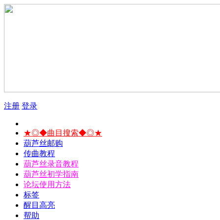
注册
登录
★◎◆曲目搜索◆◎★
葫芦丝邮购
传曲教程
葫芦丝录音教程
葫芦丝初学指南
论坛使用方法
标签
醒目高亮
帮助