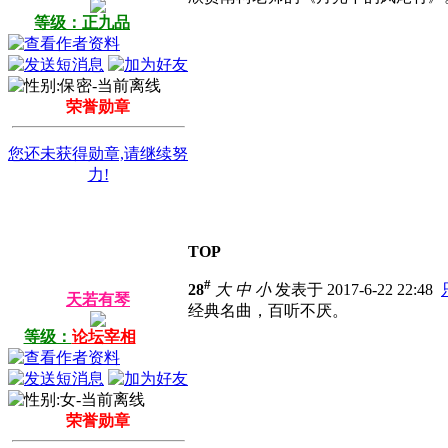
等级：正九品
荣誉勋章
您还未获得勋章,请继续努
力!
TOP
#
28
大
中
小
发表于 2017-6-22 22:48
天若有琴
经典名曲，百听不厌。
等级：
论坛宰相
荣誉勋章