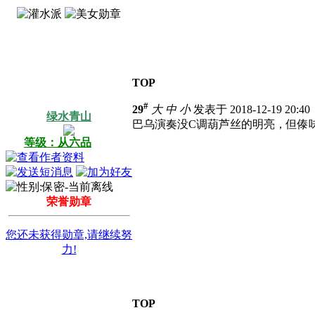
TOP
#
29
大
中
小
发表于 2018-12-19 20:4
绿水青山
巴乌演奏没C调葫芦丝的明亮，但傣
等级：从六品
荣誉勋章
您还未获得勋章,请继续努
力!
TOP