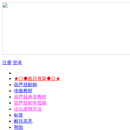
注册
登录
★◎◆曲目搜索◆◎★
葫芦丝邮购
传曲教程
葫芦丝录音教程
葫芦丝初学指南
论坛使用方法
标签
醒目高亮
帮助