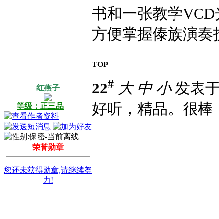
书和一张教学VC
方便掌握傣族演奏
TOP
#
22
大
中
小
发表于 2
红燕子
好听，精品。很棒
等级：正三品
荣誉勋章
您还未获得勋章,请继续努
力!