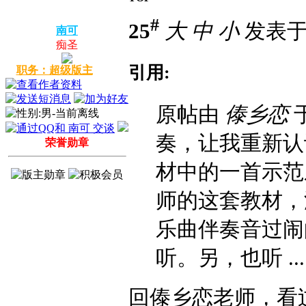
#
25
大
中
小
发表于 2
南可
痴圣
引用:
职务：超级版主
原帖由
傣乡恋
于
奏，让我重新认
荣誉勋章
材中的一首示范
师的这套教材，
乐曲伴奏音过闹
听。另，也听 ...
回傣乡恋老师，看