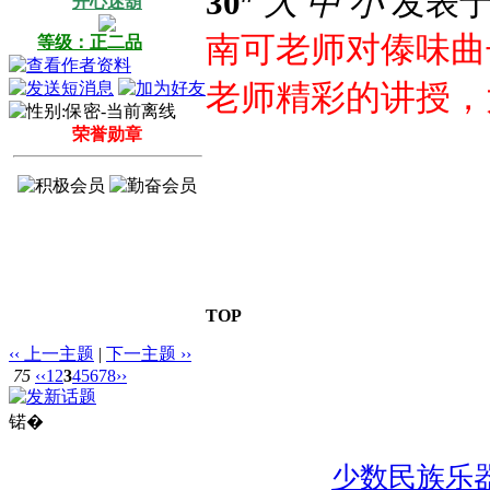
30
大
中
小
发表于 2
开心迷葫
南可老师对傣味曲
等级：正二品
老师精彩的讲授，
荣誉勋章
TOP
‹‹ 上一主题
|
下一主题 ››
75
‹‹
1
2
3
4
5
6
7
8
››
锘�
少数民族乐