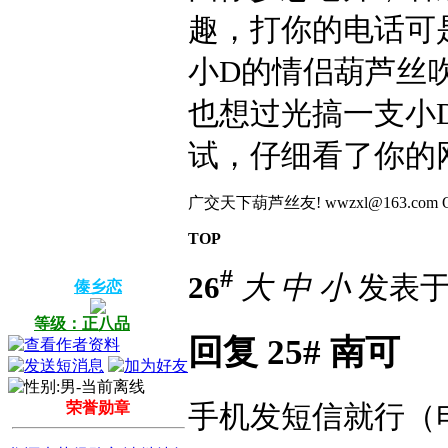
趣，打你的电话可
小D的情侣葫芦丝
也想过光搞一支小
试，仔细看了你的
广交天下葫芦丝友! wwzxl@163.com QQ:4504
TOP
#
26
大
中
小
发表于 2
傣乡恋
等级：正八品
回复 25# 南可
荣誉勋章
手机发短信就行（