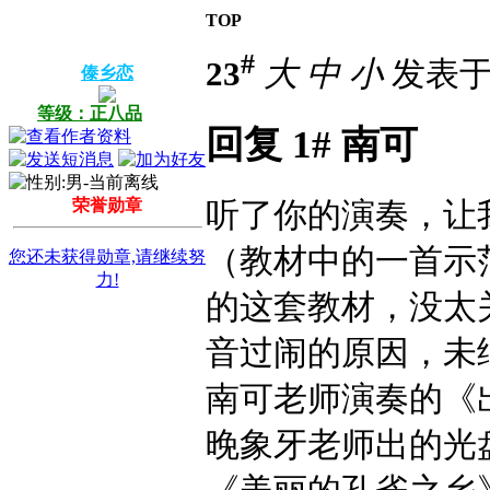
TOP
#
23
大
中
小
发表于 2
傣乡恋
等级：正八品
回复 1# 南可
荣誉勋章
听了你的演奏，让
（教材中的一首示
您还未获得勋章,请继续努
力!
的这套教材，没太
音过闹的原因，未
南可老师演奏的《
晚象牙老师出的光