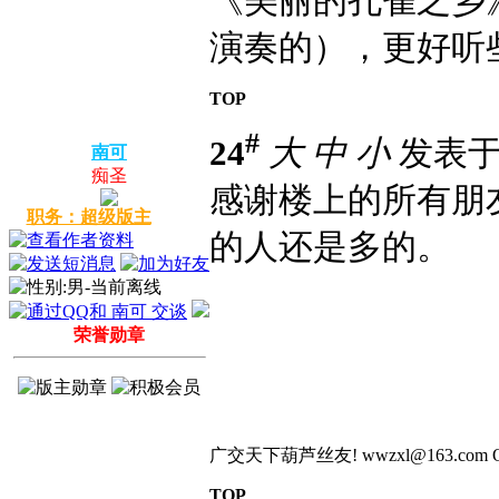
《美丽的孔雀之乡
演奏的），更好听
TOP
#
24
大
中
小
发表于 2
南可
痴圣
感谢楼上的所有朋
职务：超级版主
的人还是多的。
荣誉勋章
广交天下葫芦丝友! wwzxl@163.com QQ:4504
TOP