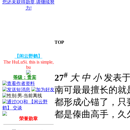
您还未获得勋章,请继续努
力!
TOP
【闲云野鹤】
The HuLuSi. this is simple,
bu
#
27
大
中
小
发表于 2
等级：贵宾
南可最最擅长的就
都形成心锚了，只
都是傣曲高手，久
荣誉勋章