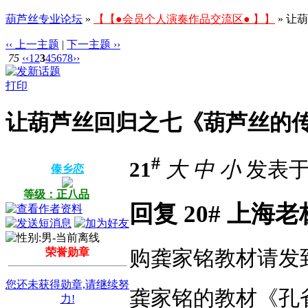
葫芦丝专业论坛
»
【【●会员个人演奏作品交流区● 】】
» 让
‹‹ 上一主题
|
下一主题 ››
75
‹‹
1
2
3
4
5
6
7
8
››
打印
让葫芦丝回归之七《葫芦丝的
#
21
大
中
小
发表于 2
傣乡恋
等级：正八品
回复 20# 上海老
荣誉勋章
购龚家铭教材请发到我的
您还未获得勋章,请继续努
龚家铭的教材《孔
力!