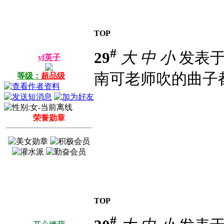
TOP
#
29
大
中
小
发表于 2
yf英子
南可老师吹的曲子
等级：
超品级
荣誉勋章
TOP
#