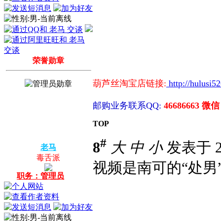
荣誉勋章
葫芦丝淘宝店链接:
http://hulusi5
邮购业务联系QQ:
46686663 微信
TOP
#
8
大
中
小
发表于 20
老马
毒舌派
视频是南可的“处男
职务：管理员