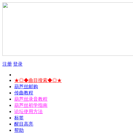
注册
登录
★◎◆曲目搜索◆◎★
葫芦丝邮购
传曲教程
葫芦丝录音教程
葫芦丝初学指南
论坛使用方法
标签
醒目高亮
帮助