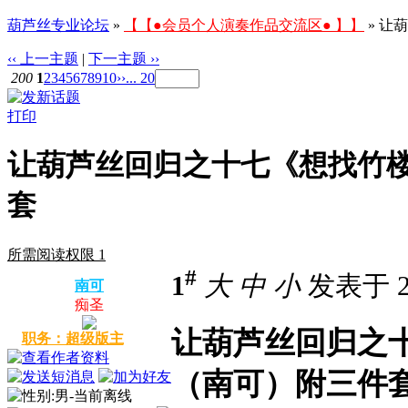
葫芦丝专业论坛
»
【【●会员个人演奏作品交流区● 】】
» 让
‹‹ 上一主题
|
下一主题 ››
200
1
2
3
4
5
6
7
8
9
10
››
... 20
打印
让葫芦丝回归之十七《想找竹
套
所需阅读权限 1
#
1
大
中
小
发表于 20
南可
痴圣
让葫芦丝回归之
职务：超级版主
（南可）附三件