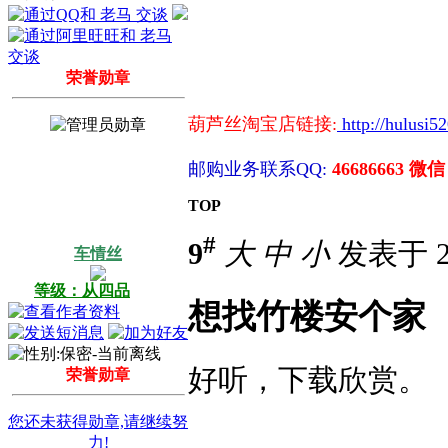
荣誉勋章
葫芦丝淘宝店链接:
http://hulusi5
邮购业务联系QQ:
46686663 微信
TOP
#
9
大
中
小
发表于 20
车情丝
等级：从四品
想找竹楼安个家
好听，下载欣赏。
荣誉勋章
您还未获得勋章,请继续努
力!