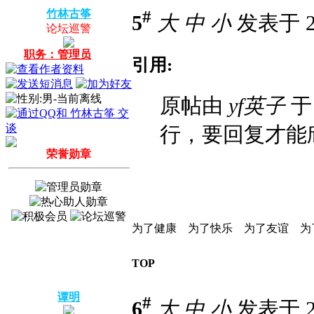
#
竹林古筝
5
大
中
小
发表于 20
论坛巡警
职务：管理员
引用:
原帖由
yf英子
于 
行，要回复才能
荣誉勋章
为了健康 为了快乐 为了友谊 为
TOP
谭明
#
6
大
中
小
发表于 20