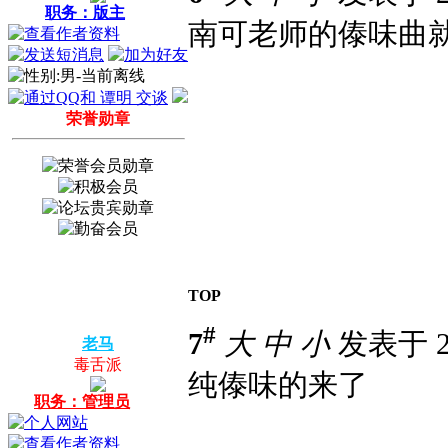
职务：版主
南可老师的傣味曲
荣誉勋章
TOP
#
7
大
中
小
发表于 20
老马
毒舌派
纯傣味的来了
职务：管理员