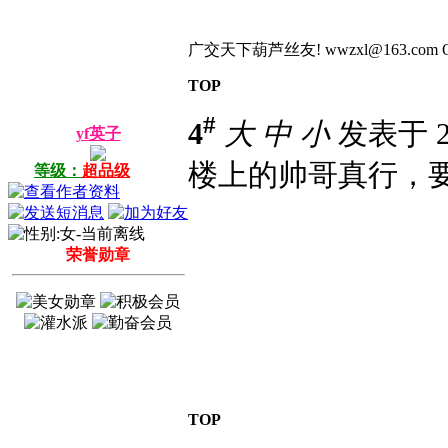
广交天下葫芦丝友! wwzxl@163.com QQ:4504
TOP
#
4
大
中
小
发表于 20
yf英子
楼上的帅哥真行，
等级：
超品级
荣誉勋章
TOP