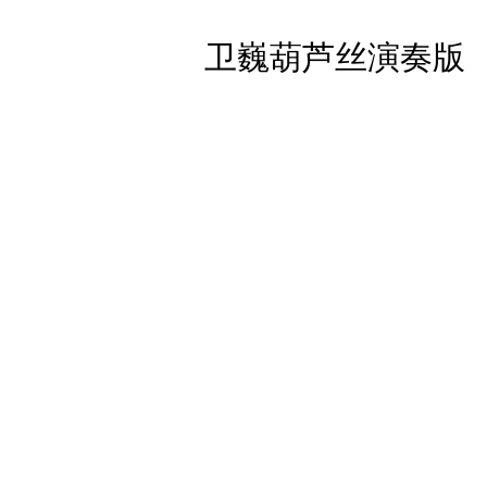
卫巍葫芦丝演奏版