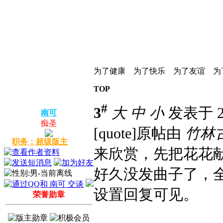
为了健康 为了快乐 为了友谊 为
TOP
#
3
大
中
小
发表于 20
南可
痴圣
[quote]原帖由
竹林
职务：超级版主
来欣赏，先把花花
好久没发曲子了，
设置回复可见。
荣誉勋章