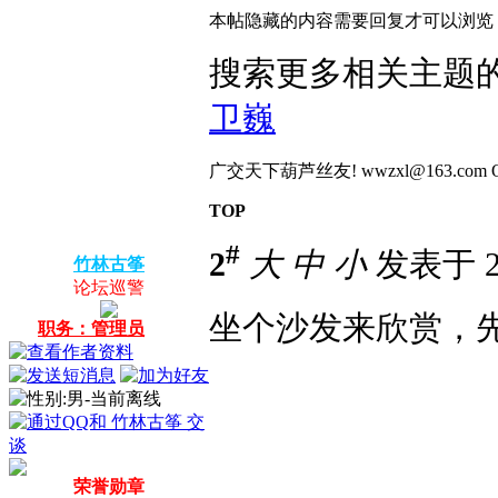
本帖隐藏的内容需要回复才可以浏览
搜索更多相关主题的
卫巍
广交天下葫芦丝友! wwzxl@163.com QQ:4504
TOP
#
2
大
中
小
发表于 20
竹林古筝
论坛巡警
坐个沙发来欣赏，
职务：管理员
荣誉勋章