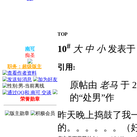
TOP
#
10
大
中
小
发表于 20
南可
痴圣
引用:
职务：超级版主
原帖由
老马
于 2
的“处男”作
荣誉勋章
昨天晚上捣鼓了我
的。。。。。。（