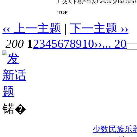
广交天下葫芦丝友! wwzxl@163.com QQ:4504
TOP
‹‹ 上一主题
|
下一主题 ››
200
1
2
3
4
5
6
7
8
9
10
››
... 20
锘�
少数民族乐