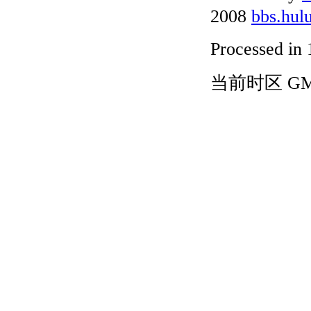
2008
bbs.hul
Processed in 
当前时区 GMT+