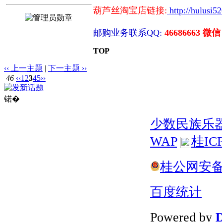
葫芦丝淘宝店链接:
http://hulusi5
邮购业务联系QQ:
46686663 微信
TOP
‹‹ 上一主题
|
下一主题 ››
46
‹‹
1
2
3
4
5
››
锘�
少数民族乐
WAP
桂IC
桂公网安备 4
百度统计
Powered by
D