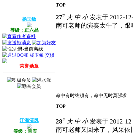
TOP
#
27
大
中
小
发表于 2012-12-
杨玉敏
南可老师的演奏太牛了，跟
等级：正六品
荣誉勋章
命中有时终须有，命中无时莫强求
TOP
#
江海清风
28
大
中
小
发表于 2012-12-
南可老师又回来了，风采依
等级：贵宾