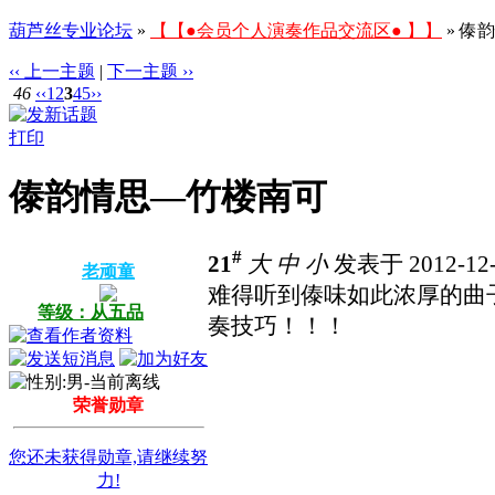
葫芦丝专业论坛
»
【【●会员个人演奏作品交流区● 】】
» 傣
‹‹ 上一主题
|
下一主题 ››
46
‹‹
1
2
3
4
5
››
打印
傣韵情思—竹楼南可
#
21
大
中
小
发表于 2012-12-
老顽童
难得听到傣味如此浓厚的曲
等级：从五品
奏技巧！！！
荣誉勋章
您还未获得勋章,请继续努
力!