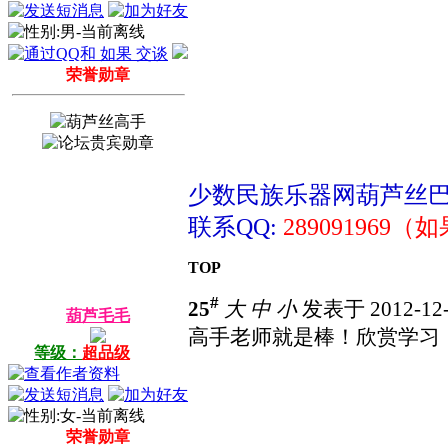
荣誉勋章
少数民族乐器网葫芦丝
联系QQ:
289091969（
TOP
#
25
大
中
小
发表于 2012-12-
葫芦毛毛
高手老师就是棒！欣赏学习
等级：
超品级
荣誉勋章