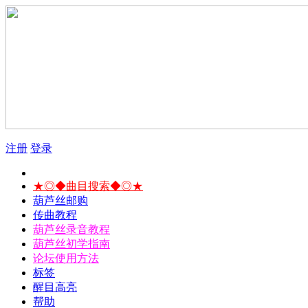
注册
登录
★◎◆曲目搜索◆◎★
葫芦丝邮购
传曲教程
葫芦丝录音教程
葫芦丝初学指南
论坛使用方法
标签
醒目高亮
帮助