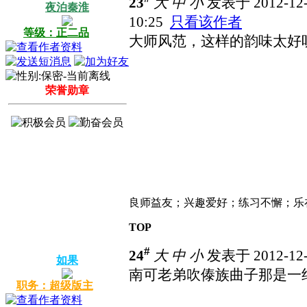
23
大
中
小
发表于 2012-12-
夜泊秦淮
10:25
只看该作者
等级：正二品
大师风范，这样的韵味太好
荣誉勋章
良师益友；兴趣爱好；练习不懈；乐
TOP
#
24
大
中
小
发表于 2012-12-
如果
南可老弟吹傣族曲子那是一
职务：超级版主