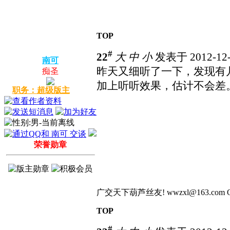
TOP
#
22
大
中
小
发表于 2012-12-
南可
昨天又细听了一下，发现有
痴圣
加上听听效果，估计不会差
职务：超级版主
荣誉勋章
广交天下葫芦丝友! wwzxl@163.com QQ:4504
TOP
#