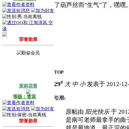
了葫芦丝而“生气”了，嘿
荣誉勋章
TOP
#
29
大
中
小
发表于 2012-12-
茉莉花香
等级：贵宾
引用:
原帖由
阳光快乐
于 201
是南可老师最拿手的曲
荣誉勋章
就是最地道、最正宗的