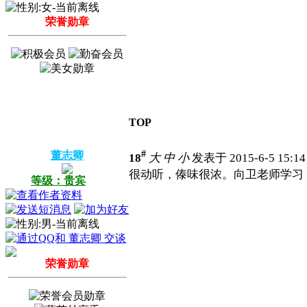
荣誉勋章
TOP
#
董志卿
18
大
中
小
发表于 2015-6-5 15:1
很动听，傣味很浓。向卫老师学习
等级：贵宾
荣誉勋章