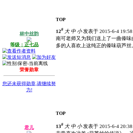
TOP
#
12
大
中
小
发表于 2015-6-4 19:5
林中丝韵
南可老师又为我们送上了一曲傣味
等级：正七品
多的人喜欢上这纯正的傣味葫芦丝
荣誉勋章
您还未获得勋章,请继续努
力!
TOP
#
13
大
中
小
发表于 2015-6-4 20:3
君儿