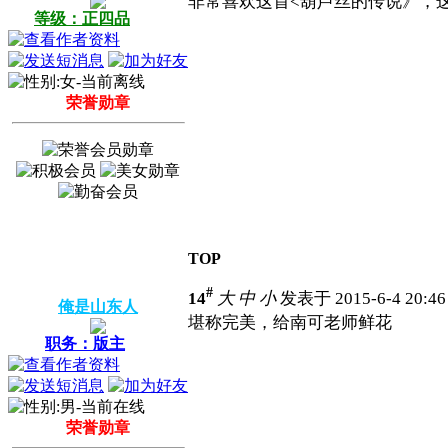
非常喜欢这首<葫芦丝的传说》，
等级：正四品
荣誉勋章
TOP
#
14
大
中
小
发表于 2015-6-4 20:4
俺是山东人
堪称完美，给南可老师鲜花
职务：版主
荣誉勋章