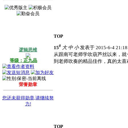
TOP
#
15
大
中
小
发表于 2015-6-4 21:1
逻辑思维
从跟南可老师学吹葫芦丝以来，就
等级：正九品
到老师吹奏的精品佳作，真的太喜
荣誉勋章
您还未获得勋章,请继续努
力!
TOP