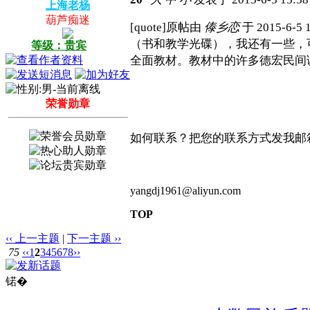
上海老杨
葫芦痴迷
[quote]原帖由
傣乡恋
于 2015-6-5
（书和教学光碟），我还有一些，
等级：贵宾
全面教材。教材中的许多德宏民间调乐
荣誉勋章
如何联系？把您的联系方式发我邮
yangdj1961@aliyun.com
TOP
‹‹ 上一主题
|
下一主题 ››
75
‹‹
1
2
3
4
5
6
7
8
››
锘�