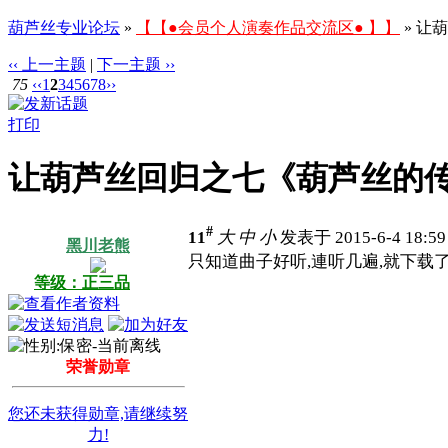
葫芦丝专业论坛
»
【【●会员个人演奏作品交流区● 】】
» 让
‹‹ 上一主题
|
下一主题 ››
75
‹‹
1
2
3
4
5
6
7
8
››
打印
让葫芦丝回归之七《葫芦丝的
#
11
大
中
小
发表于 2015-6-4 18:5
黑川老熊
只知道曲子好听,連听几遍,就下载了
等级：正三品
荣誉勋章
您还未获得勋章,请继续努
力!