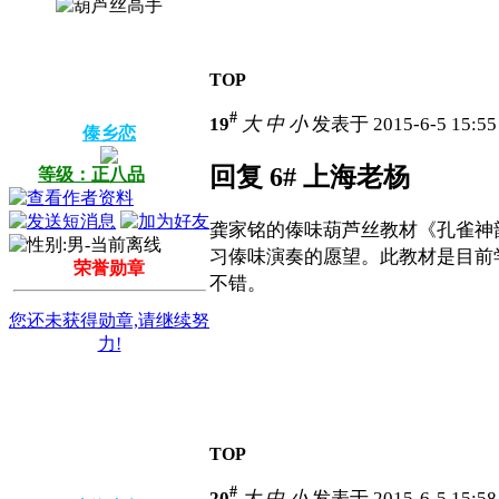
TOP
#
19
大
中
小
发表于 2015-6-5 15:5
傣乡恋
回复 6# 上海老杨
等级：正八品
龚家铭的傣味葫芦丝教材《孔雀神
习傣味演奏的愿望。此教材是目前
荣誉勋章
不错。
您还未获得勋章,请继续努
力!
TOP
#
20
大
中
小
发表于 2015-6-5 15:5