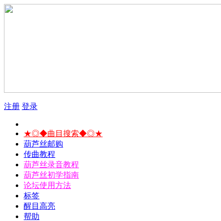
注册
登录
★◎◆曲目搜索◆◎★
葫芦丝邮购
传曲教程
葫芦丝录音教程
葫芦丝初学指南
论坛使用方法
标签
醒目高亮
帮助