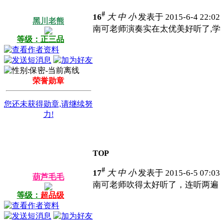
#
16
大
中
小
发表于 2015-6-4 22:0
黑川老熊
南可老师演奏实在太优美好听了,学
等级：正三品
荣誉勋章
您还未获得勋章,请继续努
力!
TOP
#
17
大
中
小
发表于 2015-6-5 07:0
葫芦毛毛
南可老师吹得太好听了，连听两遍
等级：
超品级