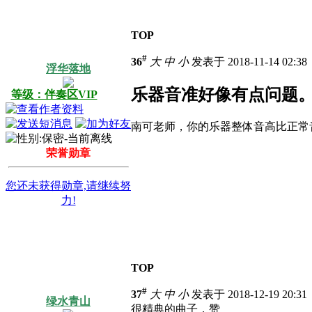
TOP
#
36
大
中
小
发表于 2018-11-14 02:3
浮华落地
乐器音准好像有点问题
等级：伴奏区VIP
南可老师，你的乐器整体音高比正常
荣誉勋章
您还未获得勋章,请继续努
力!
TOP
#
37
大
中
小
发表于 2018-12-19 20:3
绿水青山
很精典的曲子，赞