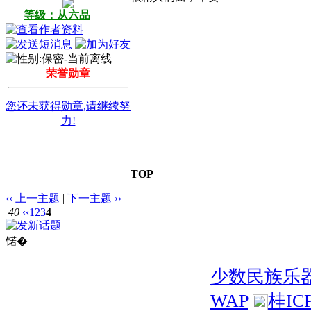
等级：从六品
荣誉勋章
您还未获得勋章,请继续努
力!
TOP
‹‹ 上一主题
|
下一主题 ››
40
‹‹
1
2
3
4
锘�
少数民族乐
WAP
桂IC