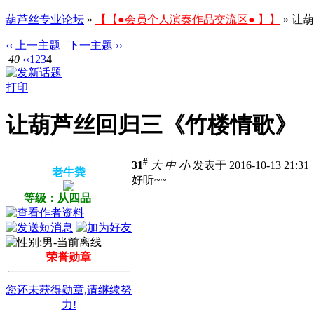
葫芦丝专业论坛
»
【【●会员个人演奏作品交流区● 】】
» 让
‹‹ 上一主题
|
下一主题 ››
40
‹‹
1
2
3
4
打印
让葫芦丝回归三《竹楼情歌》
#
31
大
中
小
发表于 2016-10-13 21:3
老牛粪
好听~~
等级：从四品
荣誉勋章
您还未获得勋章,请继续努
力!