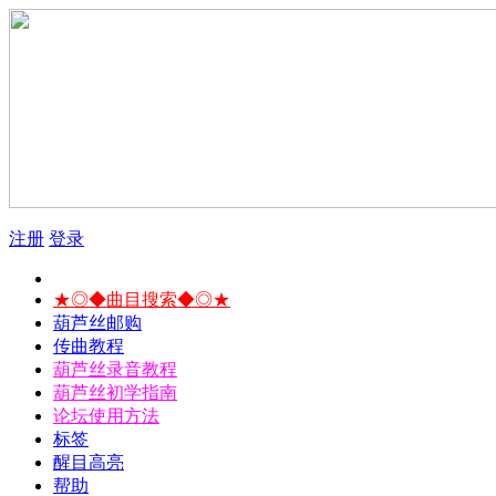
注册
登录
★◎◆曲目搜索◆◎★
葫芦丝邮购
传曲教程
葫芦丝录音教程
葫芦丝初学指南
论坛使用方法
标签
醒目高亮
帮助