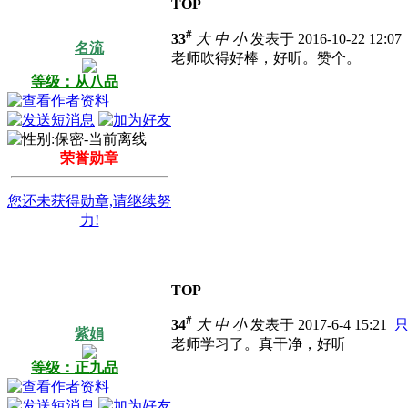
TOP
#
33
大
中
小
发表于 2016-10-22 12:0
名流
老师吹得好棒，好听。赞个。
等级：从八品
荣誉勋章
您还未获得勋章,请继续努
力!
TOP
#
34
大
中
小
发表于 2017-6-4 15:21
紫娟
老师学习了。真干净，好听
等级：正九品