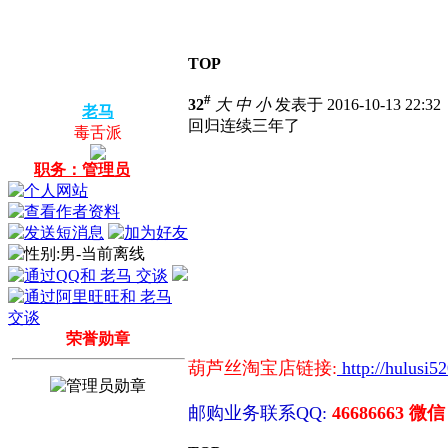
TOP
#
32
大
中
小
发表于 2016-10-13 22:3
老马
回归连续三年了
毒舌派
职务：管理员
荣誉勋章
葫芦丝淘宝店链接:
http://hulusi5
邮购业务联系QQ:
46686663 微信