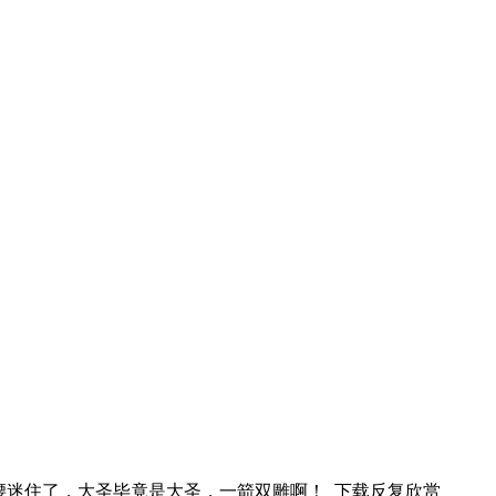
腰迷住了，大圣毕竟是大圣，一箭双雕啊！
下载反复欣赏