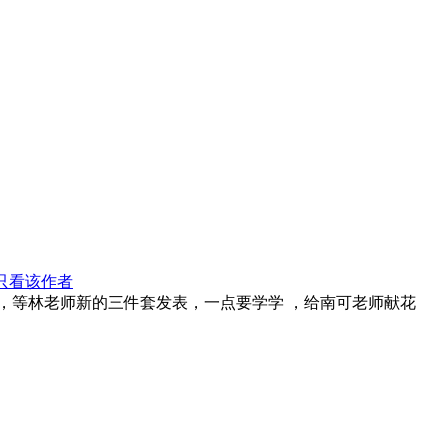
只看该作者
，等林老师新的三件套发表，一点要学学 ，给南可老师献花