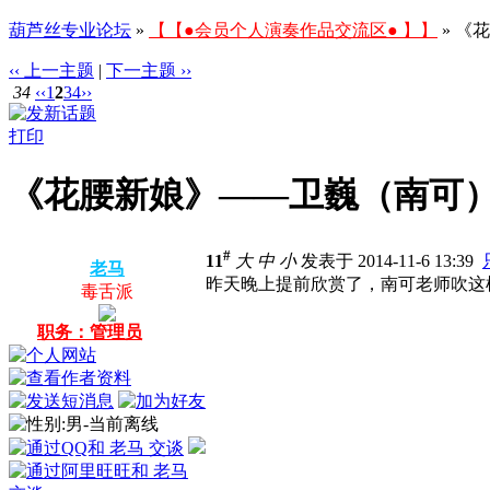
葫芦丝专业论坛
»
【【●会员个人演奏作品交流区● 】】
» 《
‹‹ 上一主题
|
下一主题 ››
34
‹‹
1
2
3
4
››
打印
《花腰新娘》——卫巍（南可
#
11
大
中
小
发表于 2014-11-6 13:39
老马
昨天晚上提前欣赏了，南可老师吹这
毒舌派
职务：管理员