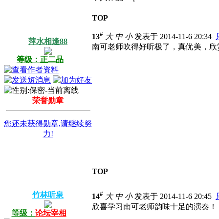
TOP
#
13
大
中
小
发表于 2014-11-6 20:34
萍水相逢88
南可老师吹得好听极了，真优美，欣
等级：正二品
荣誉勋章
您还未获得勋章,请继续努
力!
TOP
#
竹林听泉
14
大
中
小
发表于 2014-11-6 20:45
欣喜学习南可老师韵味十足的演奏！
等级：
论坛宰相