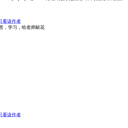
只看该作者
赏，学习，给老师献花
只看该作者