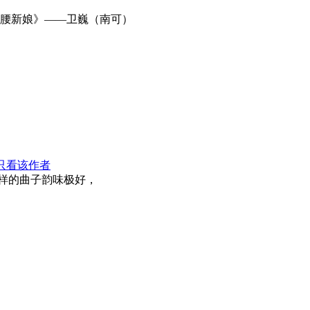
花腰新娘》——卫巍（南可）
）
只看该作者
样的曲子韵味极好，