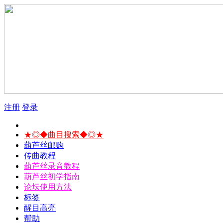
注册
登录
★◎◆曲目搜索◆◎★
葫芦丝邮购
传曲教程
葫芦丝录音教程
葫芦丝初学指南
论坛使用方法
标签
醒目高亮
帮助