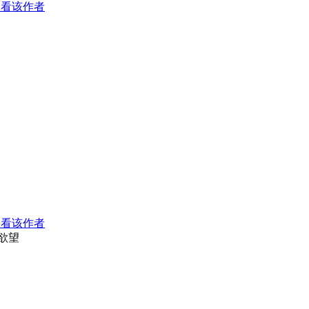
只看该作者
只看该作者
欲望