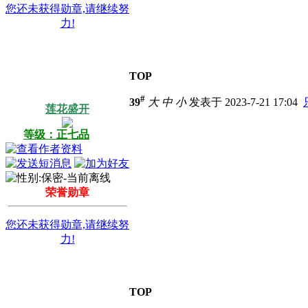
您还未获得勋章,请继续努
力!
TOP
#
39
大
中
小
发表于 2023-7-21 17:04
莲花盛开
等级：正七品
荣誉勋章
您还未获得勋章,请继续努
力!
TOP