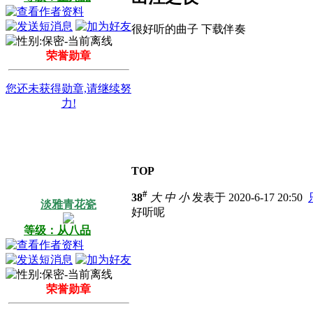
很好听的曲子 下载伴奏
荣誉勋章
您还未获得勋章,请继续努
力!
TOP
#
38
大
中
小
发表于 2020-6-17 20:50
淡雅青花瓷
好听呢
等级：从八品
荣誉勋章