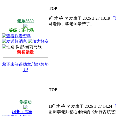
TOP
#
9
大
中
小
发表于 2026-3-27 13:19
老乐3639
马老师、李老师辛苦了。
等级：正七品
荣誉勋章
您还未获得勋章,请继续努
力!
TOP
佟振功
#
10
大
中
小
发表于 2026-3-27 14:24
职务：贵宾
谢谢李老师精心创作的《舟行古镇悠