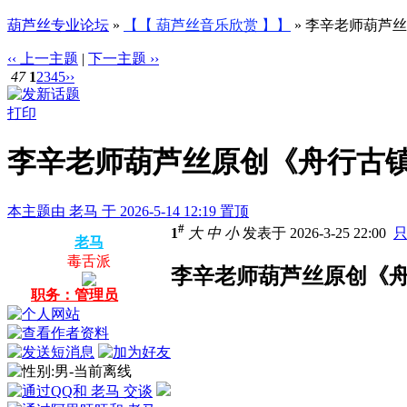
葫芦丝专业论坛
»
【【 葫芦丝音乐欣赏 】】
» 李辛老师葫芦
‹‹ 上一主题
|
下一主题 ››
47
1
2
3
4
5
››
打印
李辛老师葫芦丝原创《舟行古镇
本主题由 老马 于 2026-5-14 12:19 置顶
#
1
大
中
小
发表于 2026-3-25 22:00
老马
毒舌派
李辛老师葫芦丝原创《舟
职务：管理员