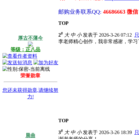
邮购业务联系QQ:
46686663 微信
TOP
#
2
大
中
小
发表于 2026-3-26 07:12
厚古不薄今
李老师精心创作，我非常感谢，学习
等级：正八品
荣誉勋章
您还未获得勋章,请继续努
力!
TOP
#
3
大
中
小
发表于 2026-3-26 18:39
晨曲
谢谢老师的分享！