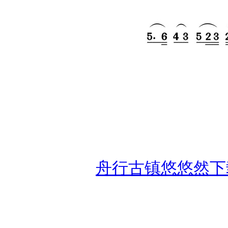
舟行古镇悠悠然下