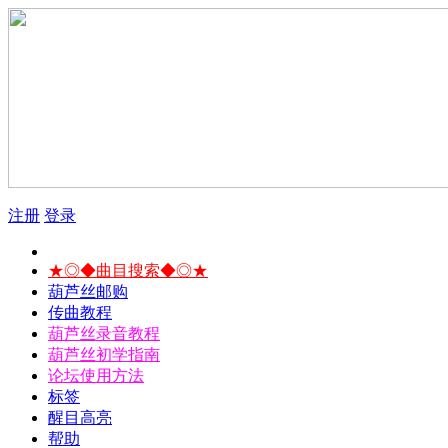
注册
登录
★◎◆曲目搜索◆◎★
葫芦丝邮购
传曲教程
葫芦丝录音教程
葫芦丝初学指南
论坛使用方法
标签
醒目高亮
帮助