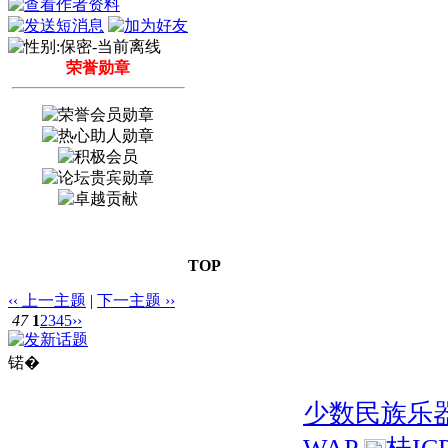
荣誉勋章
TOP
‹‹ 上一主题
|
下一主题 ››
47
1
2
3
4
5
››
锘�
少数民族乐
WAP
桂IC