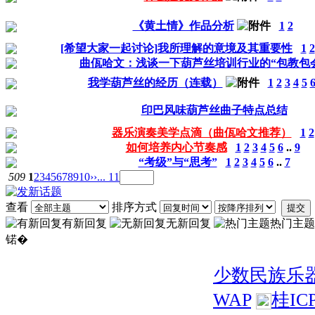
《黄土情》作品分析
1
2
[希望大家一起讨论]我所理解的意境及其重要性
1
2
曲佤哈文：浅谈一下葫芦丝培训行业的“包教包
我学葫芦丝的经历（连载）
1
2
3
4
5
印巴风味葫芦丝曲子特点总结
器乐演奏美学点滴（曲佤哈文推荐）
1
2
如何培养内心节奏感
1
2
3
4
5
6
..
9
“考级”与“思考”
1
2
3
4
5
6
..
7
509
1
2
3
4
5
6
7
8
9
10
››
... 11
查看
排序方式
提交
有新回复
无新回复
热门主题
锘�
少数民族乐
WAP
桂IC