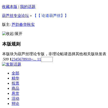
收藏本版
|
我的话题
葫芦丝专业论坛
»
【【 论道葫芦丝】】
版主:
芦韵春华秋实
本版规则
本版块为葫芦丝理论专版，非理论帖请选择其他相关版块发表
509
1
2
3
4
5
6
7
8
9
10
››
... 11
全部
精华
投票
商品
悬赏
活动
辩论