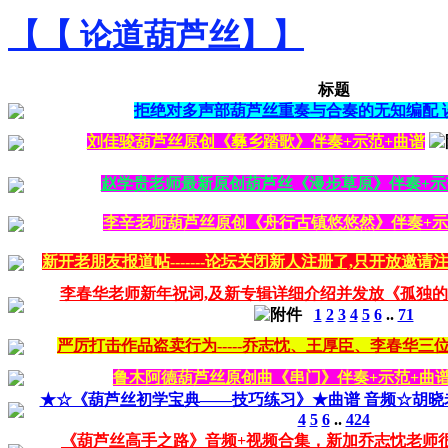
【【 论道葫芦丝】】
标题
拒绝对多声部葫芦丝重奏与合奏的无知编配 
刘佳骏葫芦丝原创《彝乡踏歌》伴奏+示范+曲谱
赵学贵老师最新原创葫芦丝《漫步草原》伴奏+示范
李辛老师葫芦丝原创《舟行古镇悠悠然》伴奏+示
新开老朋友报道帖-------论坛关闭新人注册了,只开放邀请注
李春华老师新年祝词,及新专辑详细介绍并发放《孤独的
1
2
3
4
5
6
..
71
严厉打击作品盗卖行为-----乔志忱、王厚臣、李春华三
鲁木阿德葫芦丝原创曲《串门》伴奏+示范+曲
★☆《葫芦丝初学宝典——技巧练习》★曲谱 音频☆胡晓
4
5
6
..
424
《葫芦丝高手之路》音频+视频合集，新加乔志忱老师