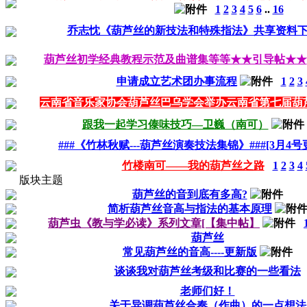
1
2
3
4
5
6
..
16
乔志忱《葫芦丝的新技法和特殊指法》共享资料
葫芦丝初学经典教程示范及曲谱集等等★★引导帖★★
申请成立艺术团办事流程
1
2
3
云南省音乐家协会葫芦丝巴乌学会举办云南省第七届葫
跟我一起学习傣味技巧—卫巍（南可）
###《竹林秋赋---葫芦丝演奏技法集锦》###[3月4号
竹楼南可——我的葫芦丝之路
1
2
3
4
版块主题
葫芦丝的音到底有多高?
简析葫芦丝音高与指法的基本原理
葫芦虫《教与学必读》系列文章[【集中帖】
葫芦丝
常见葫芦丝的音高----更新版
谈谈我对葫芦丝考级和比赛的一些看法
老师们好！
关于异调葫芦丝合奏（作曲）的一点想法