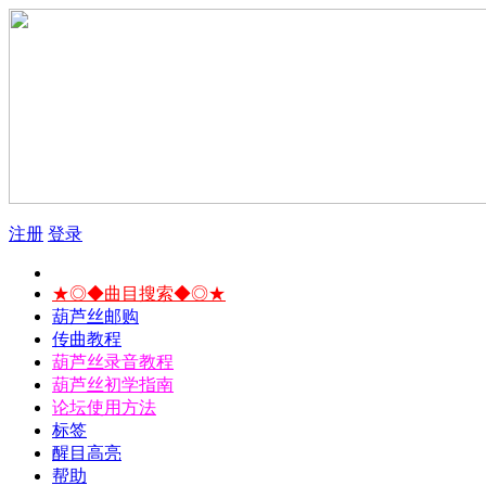
注册
登录
★◎◆曲目搜索◆◎★
葫芦丝邮购
传曲教程
葫芦丝录音教程
葫芦丝初学指南
论坛使用方法
标签
醒目高亮
帮助