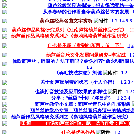
葫芦丝教学只说指法，想走得远死路一条
从李春华的创作看当今葫芦丝艺术的发展
葫芦丝经典名曲文字赏析
1
2
3
4
5
6
葫芦丝作品风格研究系列《江南风格葫芦丝作品研究》（
葫芦丝作品风格研究系列之《秦地风格葫芦丝作品研究》
什么是乐感（看到的东西，传一下）
1
2
葫芦丝音乐文化发展问题研究--李宝成
1
你吹葫芦丝，呼吸的方法正确吗？给你推荐“詹永明呼吸法
1
2
《碎吐技法探赜》刘健
1
2
关于葫芦丝演奏的状态（个人心得）
1
2
3
4
也谈打音技法及应用效果的多样性
1
2
分享：“丝语”十则（邓昌炉）
1
2
3
4
葫芦丝教学小文章：葫芦丝音乐中的孔雀形象
葫芦丝教学小文章：葫芦丝音乐表演中的情感培
葫芦丝作品风格研究系列之《秦地风格葫芦丝作品研究》
味 道———再谈葫芦丝的“轻、飘、柔”(作者：南可)
什么是优秀作品
1
2