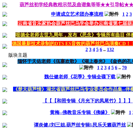
葫芦丝初学经典教程示范及曲谱集等等★★引导帖★
申请成立艺术团办事流程
1
2
3
云南省音乐家协会葫芦丝巴乌学会举办云南省第七届葫
哏德全老师去世九周年，发布《思念》专辑所有曲目 伴
德国最新技术录制的DTS ES音效的葫芦丝巴乌演奏CD
2
3
4
5
6
..
132
版块主题
缅怀于天佑老师《佤寨欢歌》《湖上春光》《金色的孔
1
2
3
4
5
6
..
70
魏仕健老师《花季》专辑全碟下载
《楚天葫芦情》湖北省葫芦丝巴乌专业委员会作品集--伴
【【【和照专辑《月光下的凤尾竹》】】】
黄梅--佛教音乐专辑《佛缘》
1
谭炎健.[刘三姐.葫芦丝专辑].民乐天籁葫芦丝