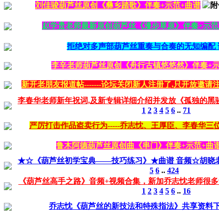
刘佳骏葫芦丝原创《彝乡踏歌》伴奏+示范+曲谱
赵学贵老师最新原创葫芦丝《漫步草原》伴奏+示范 
拒绝对多声部葫芦丝重奏与合奏的无知编配 
李辛老师葫芦丝原创《舟行古镇悠悠然》伴奏+示
新开老朋友报道帖-------论坛关闭新人注册了,只开放邀请注
李春华老师新年祝词,及新专辑详细介绍并发放《孤独的黑骏
1
2
3
4
5
6
..
71
严厉打击作品盗卖行为-----乔志忱、王厚臣、李春华
鲁木阿德葫芦丝原创曲《串门》伴奏+示范+曲
★☆《葫芦丝初学宝典——技巧练习》★曲谱 音频☆胡晓
5
6
..
424
《葫芦丝高手之路》音频+视频合集，新加乔志忱老师很
1
2
3
4
5
6
..
16
乔志忱《葫芦丝的新技法和特殊指法》共享资料