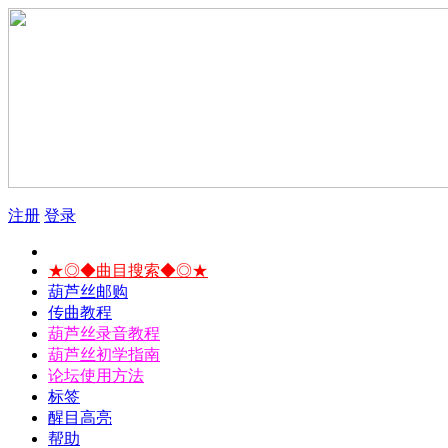
注册
登录
★◎◆曲目搜索◆◎★
葫芦丝邮购
传曲教程
葫芦丝录音教程
葫芦丝初学指南
论坛使用方法
标签
醒目高亮
帮助