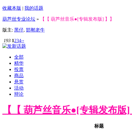
收藏本版
|
我的话题
葫芦丝专业论坛
»
【【 葫芦丝音乐●[专辑发布版] 】】
版主:
黑仔
,
邯郸老牛
193
1
2
3
4
››
全部
精华
投票
商品
悬赏
活动
辩论
【【 葫芦丝音乐●[专辑发布版]
标题