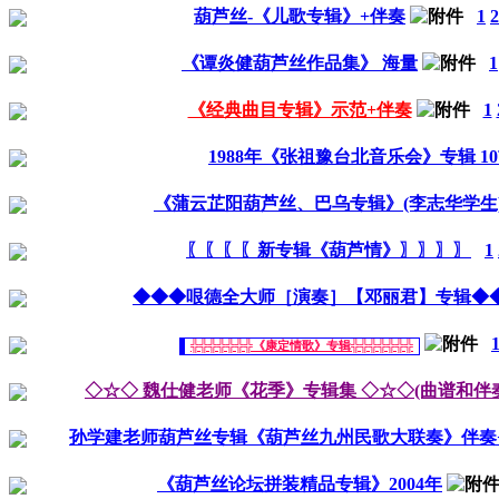
葫芦丝-《儿歌专辑》+伴奏
1
2
《谭炎健葫芦丝作品集》 海量
1
《经典曲目专辑》示范+伴奏
1
1988年《张祖豫台北音乐会》专辑 1
《蒲云芷阳葫芦丝、巴乌专辑》(李志华学生
〖〖〖〖新专辑《葫芦情》〗〗〗〗
1
◆◆◆哏德全大师［演奏］【邓丽君】专辑◆
╬╬╬╬╬╬╬《康定情歌》专辑╬╬╬╬╬╬╬
◇☆◇ 魏仕健老师《花季》专辑集 ◇☆◇(曲谱和伴奏
孙学建老师葫芦丝专辑《葫芦丝九州民歌大联奏》伴奏
《葫芦丝论坛拼装精品专辑》2004年