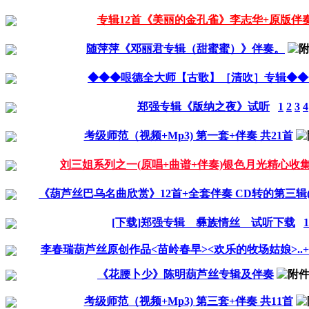
专辑12首《美丽的金孔雀》李志华+原版伴
随萍萍《邓丽君专辑（甜蜜蜜）》伴奏。
◆◆◆哏德全大师【古歌】［清吹］专辑◆◆
郑强专辑《版纳之夜》试听
1
2
3
4
考级师范（视频+Mp3) 第一套+伴奏 共21首
刘三姐系列之一(原唱+曲谱+伴奏)银色月光精心收
《葫芦丝巴乌名曲欣赏》12首+全套伴奏 CD转的第三辑
[下载]郑强专辑 彝族情丝 试听下载
1
李春瑞葫芦丝原创作品<苗岭春早><欢乐的牧场姑娘>..
《花腰卜少》陈明葫芦丝专辑及伴奏
考级师范（视频+Mp3) 第三套+伴奏 共11首