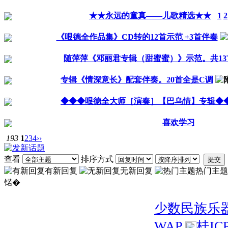
★★永远的童真——儿歌精选★★
1
2
《哏德全作品集》CD转的12首示范 +3首伴奏
随萍萍《邓丽君专辑（甜蜜蜜）》示范。共13
专辑《情深意长》配套伴奏。20首全是C调
◆◆◆哏德全大师［演奏］【巴乌情】专辑◆
喜欢学习
193
1
2
3
4
››
查看
排序方式
提交
有新回复
无新回复
热门主题
锘�
少数民族乐
WAP
桂IC