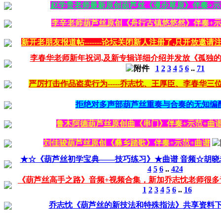
赵学贵老师最新原创葫芦丝《漫步草原》伴奏+示范
李辛老师葫芦丝原创《舟行古镇悠悠然》伴奏+示
新开老朋友报道帖-------论坛关闭新人注册了,只开放邀请注
李春华老师新年祝词,及新专辑详细介绍并发放《孤独的
1
2
3
4
5
6
..
71
严厉打击作品盗卖行为-----乔志忱、王厚臣、李春华三
拒绝对多声部葫芦丝重奏与合奏的无知编配
鲁木阿德葫芦丝原创曲《串门》伴奏+示范+曲
刘佳骏葫芦丝原创《彝乡踏歌》伴奏+示范+曲谱
★☆《葫芦丝初学宝典——技巧练习》★曲谱 音频☆胡晓
4
5
6
..
424
《葫芦丝高手之路》音频+视频合集，新加乔志忱老师很多
1
2
3
4
5
6
..
16
乔志忱《葫芦丝的新技法和特殊指法》共享资料