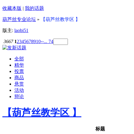
收藏本版
|
我的话题
葫芦丝专业论坛
»
【葫芦丝教学区 】
版主:
laobi51
3667
1
2
3
4
5
6
7
8
9
10
››
... 74
全部
精华
投票
商品
悬赏
活动
辩论
【葫芦丝教学区 】
标题