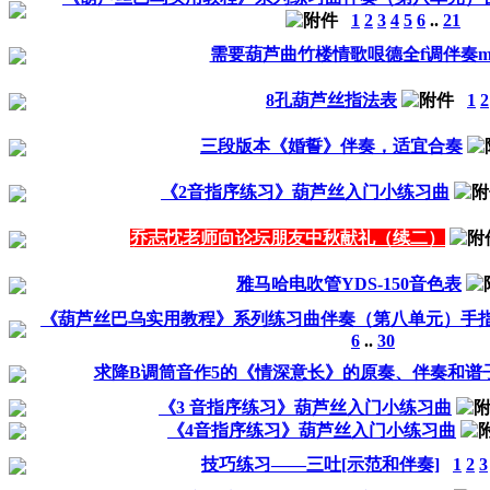
1
2
3
4
5
6
..
21
需要葫芦曲竹楼情歌哏德全f调伴奏m
8孔葫芦丝指法表
1
2
三段版本《婚誓》伴奏，适宜合奏
《2音指序练习》葫芦丝入门小练习曲
乔志忱老师向论坛朋友中秋献礼（续二）
雅马哈电吹管YDS-150音色表
《葫芦丝巴乌实用教程》系列练习曲伴奏（第八单元）手
6
..
30
求降B调筒音作5的《情深意长》的原奏、伴奏和谱
《3 音指序练习》葫芦丝入门小练习曲
《4音指序练习》葫芦丝入门小练习曲
技巧练习——三吐[示范和伴奏]
1
2
3