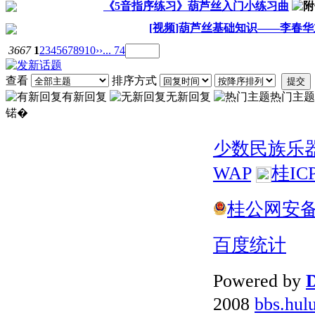
《5音指序练习》葫芦丝入门小练习曲
[视频]葫芦丝基础知识——李春
3667
1
2
3
4
5
6
7
8
9
10
››
... 74
查看
排序方式
提交
有新回复
无新回复
热门主题
锘�
少数民族乐
WAP
桂IC
桂公网安备 4
百度统计
Powered by
D
2008
bbs.hul