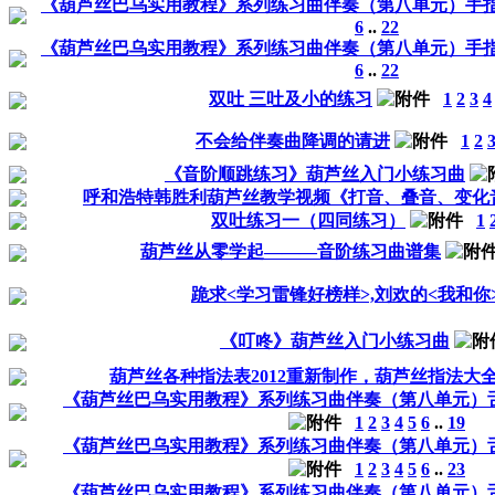
《葫芦丝巴乌实用教程》系列练习曲伴奏（第八单元）手
6
..
22
《葫芦丝巴乌实用教程》系列练习曲伴奏（第八单元）手
6
..
22
双吐 三吐及小的练习
1
2
3
4
不会给伴奏曲降调的请进
1
2
《音阶顺跳练习》葫芦丝入门小练习曲
呼和浩特韩胜利葫芦丝教学视频《打音、叠音、变化
双吐练习一（四同练习）
1
葫芦丝从零学起———音阶练习曲谱集
跪求<学习雷锋好榜样>,刘欢的<我和你
《叮咚》葫芦丝入门小练习曲
葫芦丝各种指法表2012重新制作，葫芦丝指法大
《葫芦丝巴乌实用教程》系列练习曲伴奏（第八单元）
1
2
3
4
5
6
..
19
《葫芦丝巴乌实用教程》系列练习曲伴奏（第八单元）
1
2
3
4
5
6
..
23
《葫芦丝巴乌实用教程》系列练习曲伴奏（第八单元）