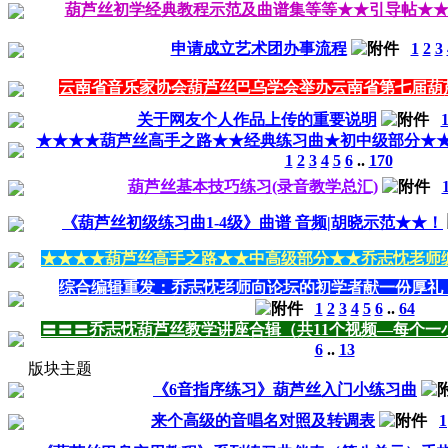
葫芦丝初学经典教程示范及曲谱集等等★★引导帖★
申请成立艺术团办事流程
1
2
3
云南省音乐家协会葫芦丝巴乌学会举办云南省第七届葫
关于网友个人作品上传的重要说明
★★★★葫芦丝高手之路★★经典练习曲★初中级部分★★--
1
2
3
4
5
6
..
170
葫芦丝基本技巧练习(录音教学总汇)
《葫芦丝初级练习曲1-4级》曲谱 音频|胡晓示范★★！
★★★★葫芦丝高手之路★★中高级部分★★乔志忱老师
综合编辑重发：乔志忱老师向论坛的初学者献一份厚礼
1
2
3
4
5
6
..
64
〓〓〓乔志忱葫芦丝教学讲座合辑（共11个视频―每个一
6
..
13
版块主题
《6音指序练习》葫芦丝入门小练习曲
来个高级的音唱名对照及转调表
1