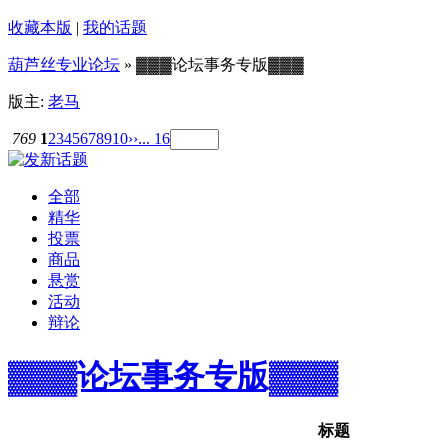
收藏本版
|
我的话题
葫芦丝专业论坛
» ▓▓▓论坛事务专版▓▓▓
版主:
老马
769
1
2
3
4
5
6
7
8
9
10
››
... 16
全部
精华
投票
商品
悬赏
活动
辩论
▓▓▓论坛事务专版▓▓▓
标题