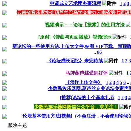
申请成立艺术团办事流程
1
2
3
云南省音乐家协会葫芦丝巴乌学会举办云南省第七届葫
视频演示－－论坛【搜索】的使用方法
[原创]《传曲与页面播放》视频演示
新论坛的一些使用方法,上传大文件,帖图 VIP下载、固顶政
..
86
《论坛成长记忆》未完待续
1
2
3
马牌葫芦丝受到好评
1
《怎样上传文件》
1
2
3
4
5
6
..
少数民族乐器网.葫芦丝专业论坛免责声
[推荐]论坛的十个基本礼节
1
2
3
4
少数民族乐器网微信公众平台，求关注！
论坛基本使用方法[视频]（不会注册，不会使用论坛
版块主题