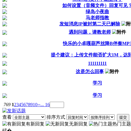
如何设置（音频文件）回复可见
绿岛小夜曲
马老师指教
发短消息IP被封第二天已解除
遇到问题，请教老师
快乐的小卓嘎葫芦丝降B伴奏MP
提个建议：上传文件能否扩大1M，达到
111111111
这是怎么回事
学习
学习
769
1
2
3
4
5
6
7
8
9
10
››
... 16
查看
排序方式
提交
有新回复
无新回复
热门主题
锘�