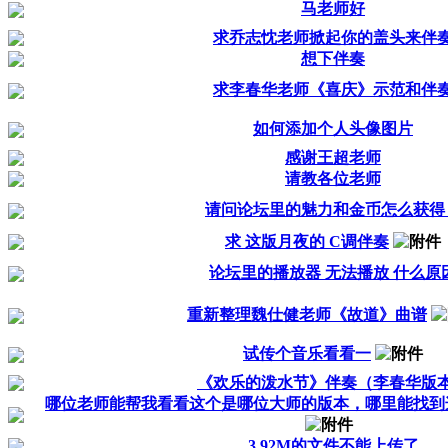
马老师好
求乔志忱老师掀起你的盖头来伴
想下伴奏
求李春华老师《喜庆》示范和伴
如何添加个人头像图片
感谢王超老师
请教各位老师
请问论坛里的魅力和金币怎么获得
求 这版月夜的 C调伴奏
论坛里的播放器 无法播放 什么原
重新整理魏仕健老师《故道》曲谱
试传个音乐看看一
《欢乐的泼水节》伴奏（李春华版
哪位老师能帮我看看这个是哪位大师的版本，哪里能找到
3.92M的文件不能上传了