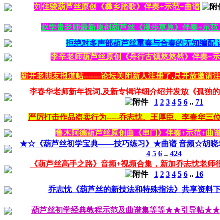
刘佳骏葫芦丝原创《彝乡踏歌》伴奏+示范+曲谱
赵学贵老师最新原创葫芦丝《漫步草原》伴奏+示范 
拒绝对多声部葫芦丝重奏与合奏的无知编配 
李辛老师葫芦丝原创《舟行古镇悠悠然》伴奏+示
新开老朋友报道帖-------论坛关闭新人注册了,只开放邀请注
李春华老师新年祝词,及新专辑详细介绍并发放《孤独的
1
2
3
4
5
6
..
71
严厉打击作品盗卖行为-----乔志忱、王厚臣、李春华三
鲁木阿德葫芦丝原创曲《串门》伴奏+示范+曲
★☆《葫芦丝初学宝典——技巧练习》★曲谱 音频☆胡晓
4
5
6
..
424
《葫芦丝高手之路》音频+视频合集，新加乔志忱老师
1
2
3
4
5
6
..
16
乔志忱《葫芦丝的新技法和特殊指法》共享资料
葫芦丝初学经典教程示范及曲谱集等等★★引导帖★★