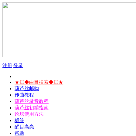
注册
登录
★◎◆曲目搜索◆◎★
葫芦丝邮购
传曲教程
葫芦丝录音教程
葫芦丝初学指南
论坛使用方法
标签
醒目高亮
帮助