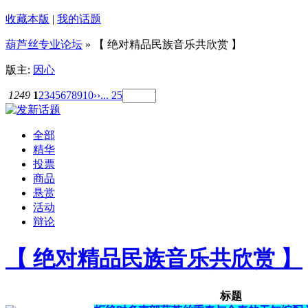
收藏本版
|
我的话题
葫芦丝专业论坛
» 【 绝对精品民族音乐共欣赏 】
版主:
因心
1249
1
2
3
4
5
6
7
8
9
10
››
... 25
全部
精华
投票
商品
悬赏
活动
辩论
【 绝对精品民族音乐共欣赏 】
标题