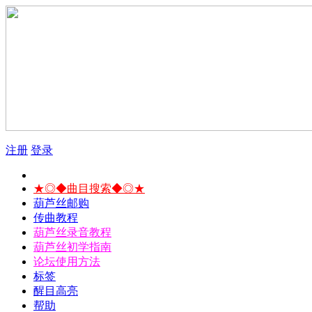
注册
登录
★◎◆曲目搜索◆◎★
葫芦丝邮购
传曲教程
葫芦丝录音教程
葫芦丝初学指南
论坛使用方法
标签
醒目高亮
帮助