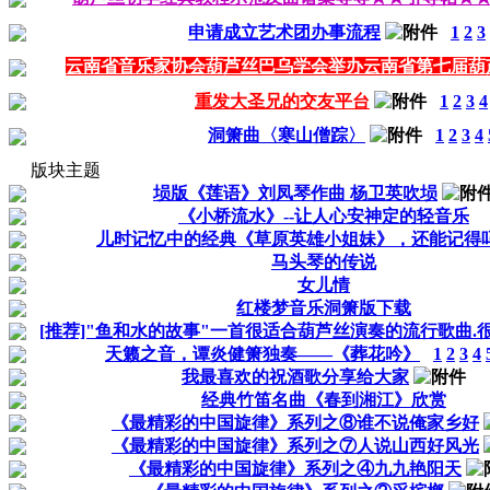
申请成立艺术团办事流程
1
2
3
云南省音乐家协会葫芦丝巴乌学会举办云南省第七届葫
重发大圣兄的交友平台
1
2
3
4
洞箫曲〈寒山僧踪〉
1
2
3
4
版块主题
埙版《莲语》刘凤琴作曲 杨卫英吹埙
《小桥流水》--让人心安神定的轻音乐
儿时记忆中的经典《草原英雄小姐妹》，还能记得
马头琴的传说
女儿情
红楼梦音乐洞箫版下载
[推荐]"鱼和水的故事"一首很适合葫芦丝演奏的流行歌曲.很
天籁之音，谭炎健箫独奏——《葬花吟》
1
2
3
4
我最喜欢的祝酒歌分享给大家
经典竹笛名曲《春到湘江》欣赏
《最精彩的中国旋律》系列之⑧谁不说俺家乡好
《最精彩的中国旋律》系列之⑦人说山西好风光
《最精彩的中国旋律》系列之④九九艳阳天