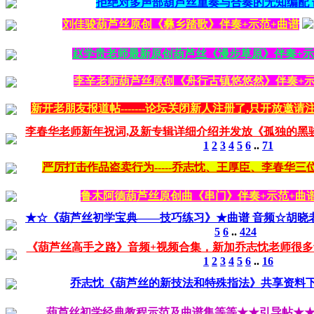
拒绝对多声部葫芦丝重奏与合奏的无知编配 
刘佳骏葫芦丝原创《彝乡踏歌》伴奏+示范+曲谱
赵学贵老师最新原创葫芦丝《漫步草原》伴奏+示
李辛老师葫芦丝原创《舟行古镇悠悠然》伴奏+示
新开老朋友报道帖-------论坛关闭新人注册了,只开放邀请注
李春华老师新年祝词,及新专辑详细介绍并发放《孤独的黑骏
1
2
3
4
5
6
..
71
严厉打击作品盗卖行为-----乔志忱、王厚臣、李春华
鲁木阿德葫芦丝原创曲《串门》伴奏+示范+曲
★☆《葫芦丝初学宝典——技巧练习》★曲谱 音频☆胡晓
5
6
..
424
《葫芦丝高手之路》音频+视频合集，新加乔志忱老师很
1
2
3
4
5
6
..
16
乔志忱《葫芦丝的新技法和特殊指法》共享资料
葫芦丝初学经典教程示范及曲谱集等等★★引导帖★