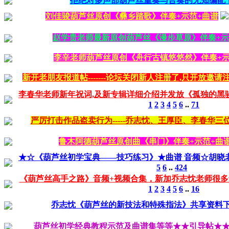
拒绝对多声部葫芦丝重奏与合奏的无知编配 
刘佳骏葫芦丝原创《彝乡踏歌》伴奏+示范+曲谱
赵学贵老师最新原创葫芦丝《漫步草原》伴奏+示
李辛老师葫芦丝原创《舟行古镇悠悠然》伴奏+示
新开老朋友报道帖-------论坛关闭新人注册了,只开放邀请注
李春华老师新年祝词,及新专辑详细介绍并发放《孤独的黑骏
1
2
3
4
5
6
..
71
严厉打击作品盗卖行为-----乔志忱、王厚臣、李春华
鲁木阿德葫芦丝原创曲《串门》伴奏+示范+曲
★☆《葫芦丝初学宝典——技巧练习》★曲谱 音频☆胡晓
5
6
..
424
《葫芦丝高手之路》音频+视频合集，新加乔志忱老师很
1
2
3
4
5
6
..
16
乔志忱《葫芦丝的新技法和特殊指法》共享资料
葫芦丝初学经典教程示范及曲谱集等等★★引导帖★