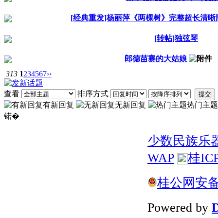
[经典重发]杨丽萍《两棵树》完整超长清晰
[转帖]独弦琴
郎德苗寨的大姑娘
313
1
2
3
4
5
6
7
››
查看
排序方式
提交
有新回复
无新回复
热门主题
锘�
少数民族乐
WAP
桂IC
桂公网安备 4
Powered by
D