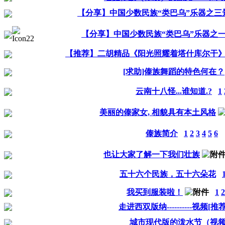
【分享】中国少数民族“类巴乌”乐器之三景
【分享】中国少数民族“类巴乌”乐器之一“
【推荐】二胡精品《阳光照耀着塔什库尔干
[求助]傣族舞蹈的特色何在？
云南十八怪...谁知道.?
1
美丽的傣家女, 相貌具有本土风格
傣族简介
1
2
3
4
5
6
也让大家了解一下我们壮族
五十六个民族，五十六朵花
我买到服装啦！
1
2
走进西双版纳----------视频[推荐
城市现代版的泼水节（视