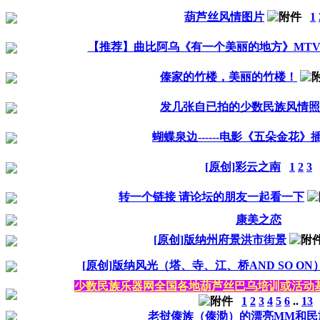
葫芦丝风情图片
1
【推荐】曲比阿乌《有一个美丽的地方》MTV
傣家的竹楼，美丽的竹楼！
发几张自已拍的少数民族风情照
蝴蝶泉边------电影《五朵金花》
[原创]彩云之南
1
2
3
转一个链接 请论坛的朋友一起看一下
康美之恋
[原创]版纳州府景洪市街景
[原创]版纳风光（塔、寺、江、桥AND SO ON
少数民族乐器网全国各地葫芦丝巴乌培训或活动基
1
2
3
4
5
6
..
13
老挝傣族（傣泐）的漂亮MM和民