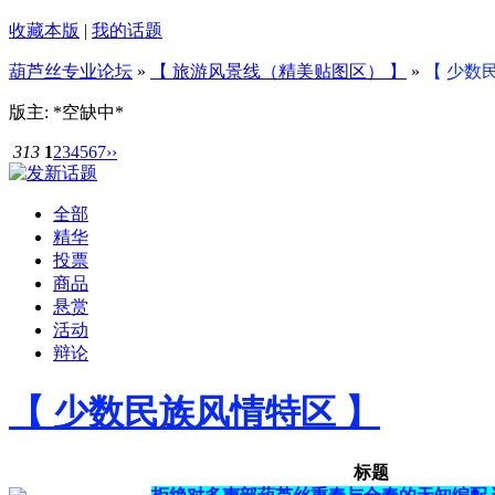
收藏本版
|
我的话题
葫芦丝专业论坛
»
【 旅游风景线（精美贴图区） 】
»
【 少数
版主: *空缺中*
313
1
2
3
4
5
6
7
››
全部
精华
投票
商品
悬赏
活动
辩论
【 少数民族风情特区 】
标题