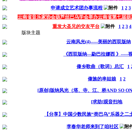
申请成立艺术团办事流程
1
2
3
云南省音乐家协会葫芦丝巴乌学会举办云南省第七届葫
重发大圣兄的交友平台
1
2
3
4
版块主题
云南风光(4)-----美丽的西双版纳
《西双版纳---勐巴拉娜西 》-----
傣乡歌曲（歌词）总汇
1
傣族的串姑娘
1
2
[原创]版纳风光（塔、寺、江、桥AND SO O
[求助]观音扫地
【分享】中国少数民族“类巴乌”乐器之二土
李春华老师来到了咱社区