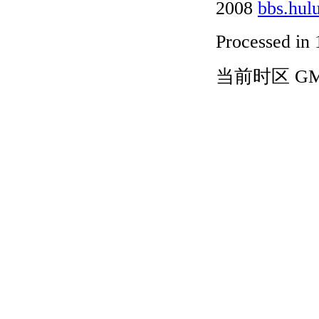
2008
bbs.hul
Processed in 
当前时区 GMT+