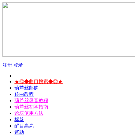
注册
登录
★◎◆曲目搜索◆◎★
葫芦丝邮购
传曲教程
葫芦丝录音教程
葫芦丝初学指南
论坛使用方法
标签
醒目高亮
帮助