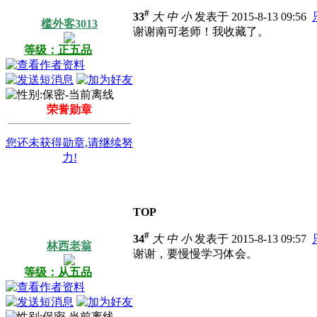
#
33
大
中
小
发表于 2015-8-13 09:56
槛外客3013
谢谢南可老师！我收藏了。
等级：正五品
荣誉勋章
您还未获得勋章,请继续努
力!
TOP
#
34
大
中
小
发表于 2015-8-13 09:57
林西老翁
谢谢，要慢慢学习体会。
等级：从五品