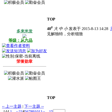
TOP
#
40
大
中
小
发表于 2015-8-13 14:28
多来米发
见解独特，分析细致
等级：从六品
荣誉勋章
TOP
‹‹ 上一主题
|
下一主题 ››
144
1 ...
‹‹
2
3
4
5
6
7
8
9
10
11
››
... 15