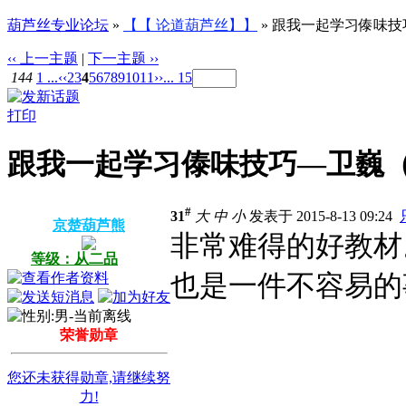
葫芦丝专业论坛
»
【【 论道葫芦丝】】
» 跟我一起学习傣味
‹‹ 上一主题
|
下一主题 ››
144
1 ...
‹‹
2
3
4
5
6
7
8
9
10
11
››
... 15
打印
跟我一起学习傣味技巧—卫巍
#
31
大
中
小
发表于 2015-8-13 09:24
京楚葫芦熊
非常难得的好教材
等级：从二品
也是一件不容易的
荣誉勋章
您还未获得勋章,请继续努
力!