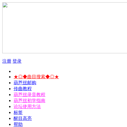
注册
登录
★◎◆曲目搜索◆◎★
葫芦丝邮购
传曲教程
葫芦丝录音教程
葫芦丝初学指南
论坛使用方法
标签
醒目高亮
帮助