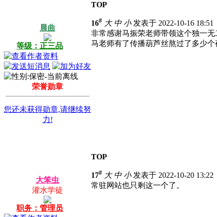
TOP
#
16
大
中
小
发表于 2022-10-16 18:5
晨曲
非常感谢马振荣老师带领这个独一无
马老师有了传播葫芦丝熬过了多少个
等级：正三品
荣誉勋章
您还未获得勋章,请继续努
力!
TOP
#
17
大
中
小
发表于 2022-10-20 13:2
大笨虫
常驻网站也只剩这一个了。
灌水学徒
职务：管理员