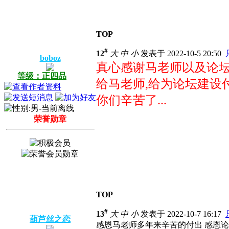
TOP
#
12
大
中
小
发表于 2022-10-5 20:50
boboz
真心感谢马老师以及论坛
等级：正四品
给马老师,给为论坛建设
你们辛苦了...
荣誉勋章
TOP
#
13
大
中
小
发表于 2022-10-7 16:17
葫芦丝之恋
感恩马老师多年来辛苦的付出 感恩论