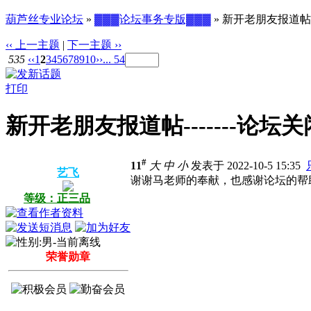
葫芦丝专业论坛
»
▓▓▓论坛事务专版▓▓▓
» 新开老朋友报道帖-
‹‹ 上一主题
|
下一主题 ››
535
‹‹
1
2
3
4
5
6
7
8
9
10
››
... 54
打印
新开老朋友报道帖-------论
#
11
大
中
小
发表于 2022-10-5 15:35
艺飞
谢谢马老师的奉献，也感谢论坛的帮
等级：正三品
荣誉勋章