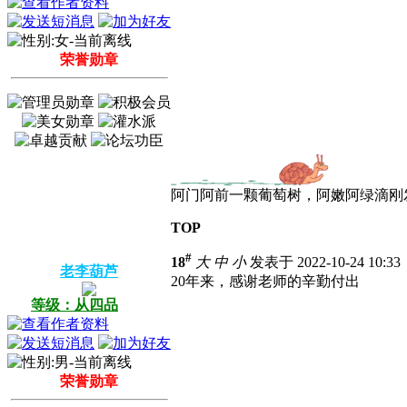
荣誉勋章
阿门阿前一颗葡萄树，阿嫩阿绿滴刚
TOP
#
18
大
中
小
发表于 2022-10-24 10:3
老李葫芦
20年来，感谢老师的辛勤付出
等级：从四品
荣誉勋章