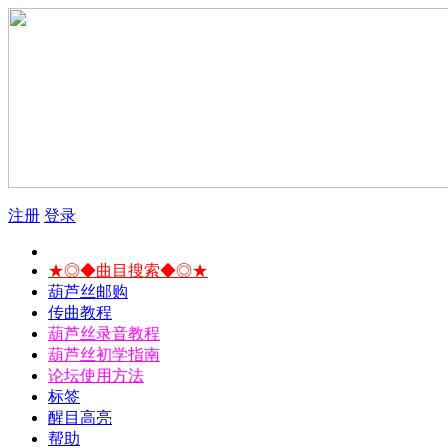
注册
登录
★◎◆曲目搜索◆◎★
葫芦丝邮购
传曲教程
葫芦丝录音教程
葫芦丝初学指南
论坛使用方法
标签
醒目高亮
帮助