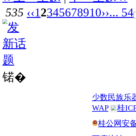
535
‹‹
1
2
3
4
5
6
7
8
9
10
››
... 54
锘�
少数民族乐
WAP
桂IC
桂公网安备 4