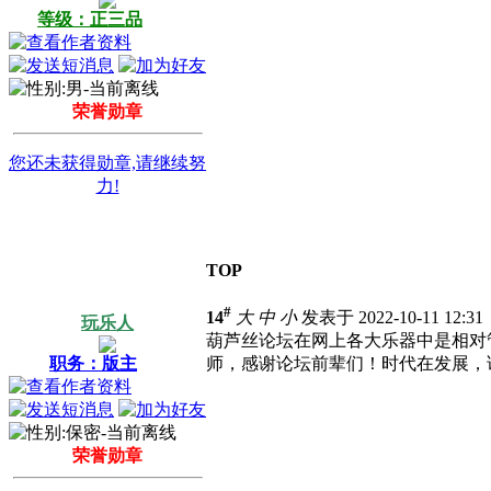
等级：正三品
荣誉勋章
您还未获得勋章,请继续努
力!
TOP
#
14
大
中
小
发表于 2022-10-11 12:3
玩乐人
葫芦丝论坛在网上各大乐器中是相对
职务：版主
师，感谢论坛前辈们！时代在发展，
荣誉勋章