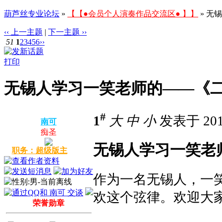
葫芦丝专业论坛
»
【【●会员个人演奏作品交流区● 】】
» 无
‹‹ 上一主题
|
下一主题 ››
51
1
2
3
4
5
6
››
打印
无锡人学习一笑老师的——《
#
1
大
中
小
发表于 2014
南可
痴圣
无锡人学习一笑老
职务：超级版主
作为一名无锡人，一
欢这个弦律。欢迎大
荣誉勋章