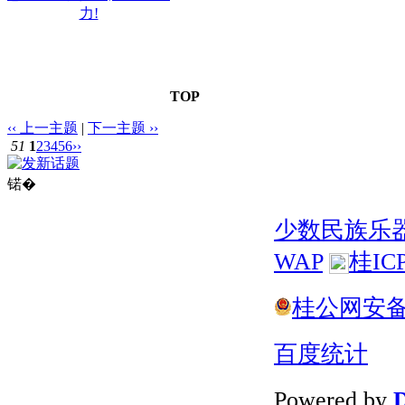
力!
TOP
‹‹ 上一主题
|
下一主题 ››
51
1
2
3
4
5
6
››
锘�
少数民族乐
WAP
桂IC
桂公网安备 4
百度统计
Powered by
D