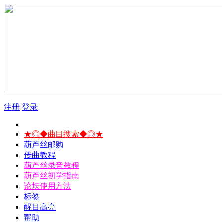
注册
登录
★◎◆曲目搜索◆◎★
葫芦丝邮购
传曲教程
葫芦丝录音教程
葫芦丝初学指南
论坛使用方法
标签
醒目高亮
帮助