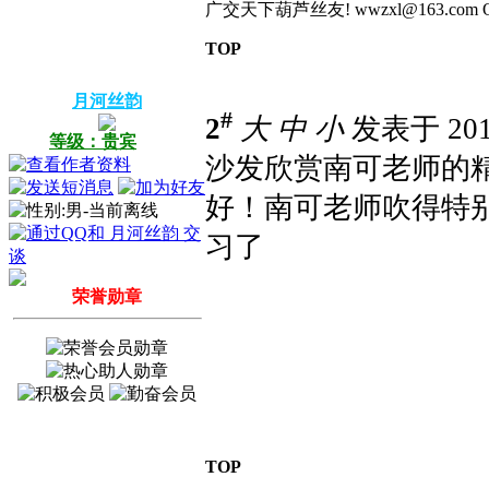
广交天下葫芦丝友! wwzxl@163.com QQ:4504
TOP
月河丝韵
#
2
大
中
小
发表于 2014
等级：贵宾
沙发欣赏南可老师的
好！南可老师吹得特
习了
荣誉勋章
TOP