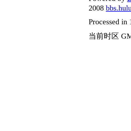
2008
bbs.hul
Processed in 
当前时区 GMT+