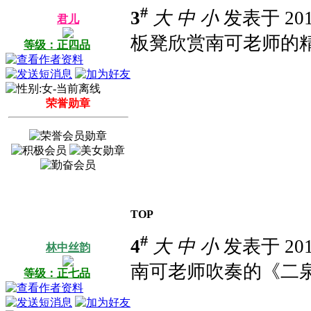
#
3
大
中
小
发表于 2014
君儿
板凳欣赏南可老师的
等级：正四品
荣誉勋章
TOP
#
4
大
中
小
发表于 2014
林中丝韵
南可老师吹奏的《二
等级：正七品