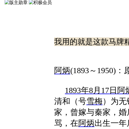
我用的就是这款马牌
阿炳
(1893
～
1950)
：
1893
年
8
月17
日
阿
清和（号
雪梅
）为无
家，曾嫁与秦家，婚
骂，在
阿炳
出生一年