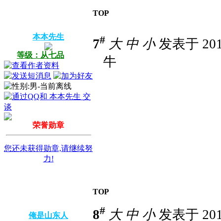
TOP
本本先生
#
7
大
中
小
发表于 2014
等级：从七品
牛
荣誉勋章
您还未获得勋章,请继续努
力!
TOP
#
8
大
中
小
发表于 2014
俺是山东人