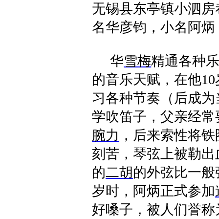
无锡县东亭镇小泗房
名华彦钧，小名阿炳
华
雪梅
精通各种
的音乐天赋，在他
10
习各种节奏（后成为
学吹笛子，父亲经常
腕力
，后来索性将铁
刻苦，琴弦上被勒出
的
二胡
的外弦比一般
岁时，阿炳正式参加
好嗓子，被人们誉称