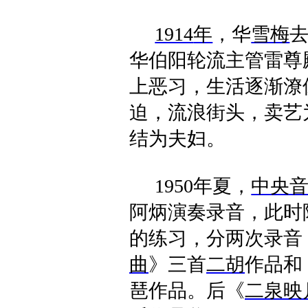
1914
年
，华
雪梅
华伯阳轮流主管雷尊
上恶习，生活逐渐潦
迫，流浪街头，卖艺
结为夫妇。
1950
年夏，
中央
阿炳演奏录音，此时
的练习，分两次录音
曲
》三首
二胡
作品和
琶作品。后《
二泉映