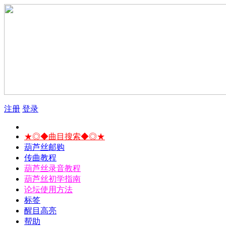
注册
登录
★◎◆曲目搜索◆◎★
葫芦丝邮购
传曲教程
葫芦丝录音教程
葫芦丝初学指南
论坛使用方法
标签
醒目高亮
帮助