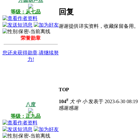
方圆葫芦丝
回复
等级：从七品
谢谢提供详实资料，收藏保留备用。
荣誉勋章
您还未获得勋章,请继续努
力!
TOP
#
104
大
中
小
发表于 2023-6-30 08:1
八度
感谢感谢
等级：正九品