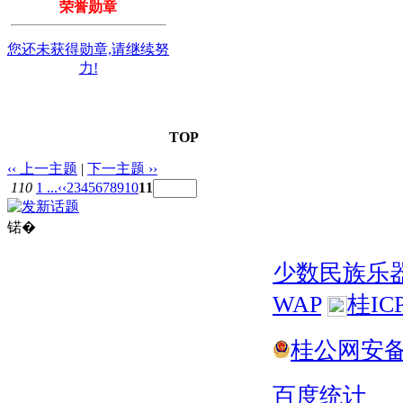
荣誉勋章
您还未获得勋章,请继续努
力!
TOP
‹‹ 上一主题
|
下一主题 ››
110
1 ...
‹‹
2
3
4
5
6
7
8
9
10
11
锘�
少数民族乐
WAP
桂IC
桂公网安备 4
百度统计