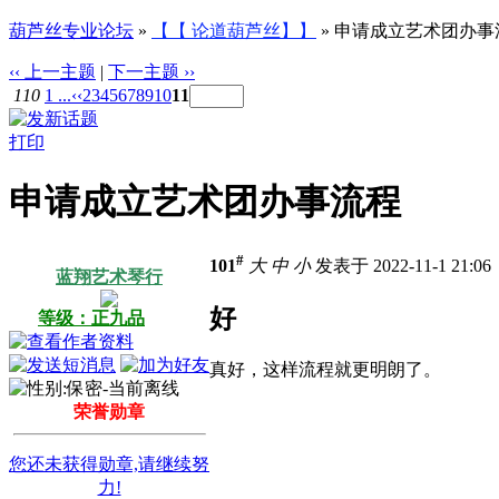
葫芦丝专业论坛
»
【【 论道葫芦丝】】
» 申请成立艺术团办事
‹‹ 上一主题
|
下一主题 ››
110
1 ...
‹‹
2
3
4
5
6
7
8
9
10
11
打印
申请成立艺术团办事流程
#
101
大
中
小
发表于 2022-11-1 21:0
蓝翔艺术琴行
好
等级：正九品
真好，这样流程就更明朗了。
荣誉勋章
您还未获得勋章,请继续努
力!