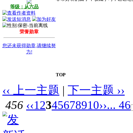
等级：从六品
荣誉勋章
您还未获得勋章,请继续努
力!
TOP
‹‹ 上一主题
|
下一主题 ››
456
‹‹
1
2
3
4
5
6
7
8
9
10
››
... 46