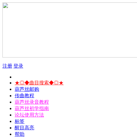
注册
登录
★◎◆曲目搜索◆◎★
葫芦丝邮购
传曲教程
葫芦丝录音教程
葫芦丝初学指南
论坛使用方法
标签
醒目高亮
帮助