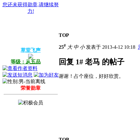
您还未获得勋章,请继续努
力!
TOP
#
25
大
中
小
发表于 2013-4-12 10:18
草堂飞声
回复 1# 老马 的帖子
等级：从五品
谢谢！占个座位，好好欣赏。
荣誉勋章
TOP