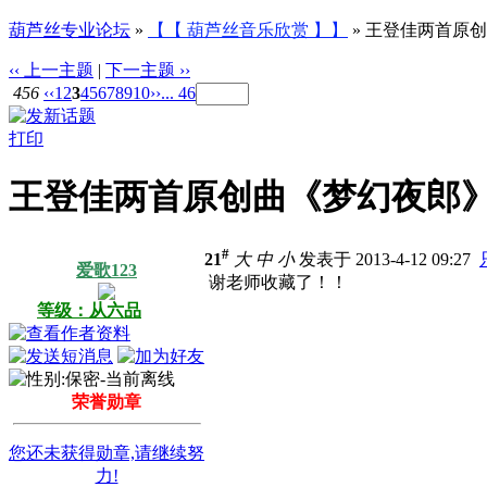
葫芦丝专业论坛
»
【【 葫芦丝音乐欣赏 】】
» 王登佳两首原
‹‹ 上一主题
|
下一主题 ››
456
‹‹
1
2
3
4
5
6
7
8
9
10
››
... 46
打印
王登佳两首原创曲《梦幻夜郎》
#
21
大
中
小
发表于 2013-4-12 09:27
爱歌123
谢老师收藏了！！
等级：从六品
荣誉勋章
您还未获得勋章,请继续努
力!