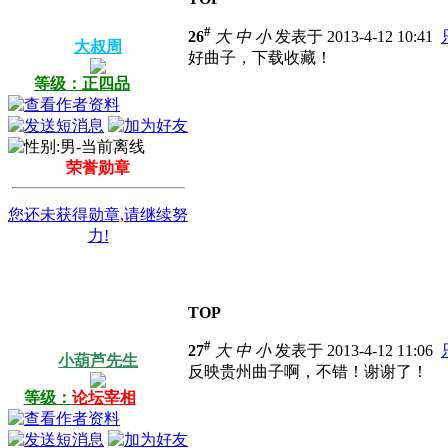
#
26
大
中
小
发表于 2013-4-12 10:41
大叔周
好曲子，下载收藏！
等级：正四品
荣誉勋章
您还未获得勋章,请继续努
力!
TOP
#
27
大
中
小
发表于 2013-4-12 11:06
小葫芦先生
反映贵州曲子啊，不错！谢谢了！
等级：
论坛宰相