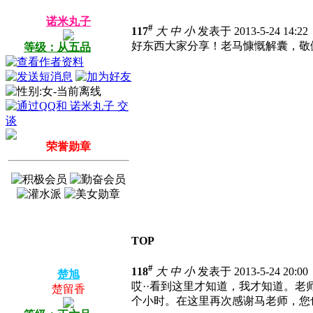
诺米丸子
#
117
大
中
小
发表于 2013-5-24 14:2
好东西大家分享！老马慷慨解囊，敬
等级：从五品
荣誉勋章
TOP
#
118
大
中
小
发表于 2013-5-24 20:0
楚旭
哎··看到这里才知道，我才知道。老
楚留香
个小时。在这里再次感谢马老师，您