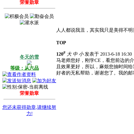
荣誉勋章
人人都说我丑，其实我只是美得不明
TOP
#
120
大
中
小
发表于 2013-6-18 16:3
冬天的雪
马老师您好，刚学CE，看您前边的介绍，Ad
且效果更好，所以，麻烦您抽时间给
等级：从六品
好者的无私帮助，谢谢您了。我的邮
荣誉勋章
您还未获得勋章,请继续努
力!