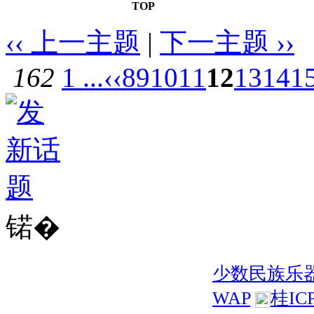
TOP
‹‹ 上一主题
|
下一主题 ››
162
1 ...
‹‹
8
9
10
11
12
13
14
1
锘�
少数民族乐
WAP
桂IC