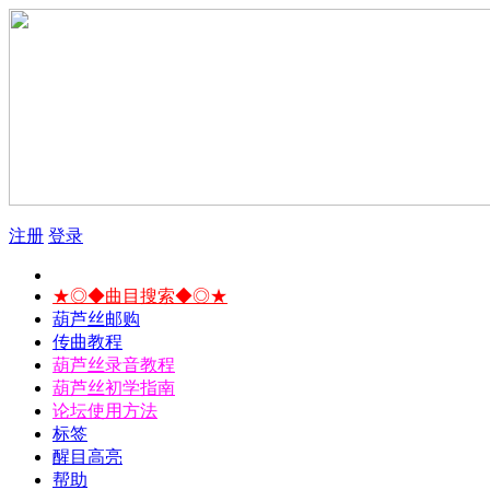
注册
登录
★◎◆曲目搜索◆◎★
葫芦丝邮购
传曲教程
葫芦丝录音教程
葫芦丝初学指南
论坛使用方法
标签
醒目高亮
帮助