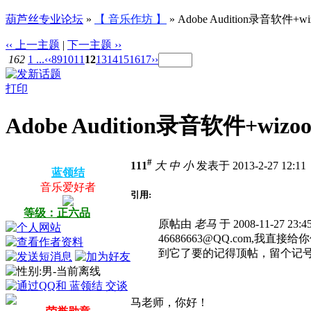
葫芦丝专业论坛
»
【 音乐作坊 】
» Adobe Audition录音软件+
‹‹ 上一主题
|
下一主题 ››
162
1 ...
‹‹
8
9
10
11
12
13
14
15
16
17
››
打印
Adobe Audition录音软件+wi
#
111
大
中
小
发表于 2013-2-27 12:1
蓝领结
音乐爱好者
引用:
等级：正六品
原帖由
老马
于 2008-11-27 23:
46686663@QQ.com,
到它了要的记得顶帖，留个记号[media=wmv
马老师，你好！