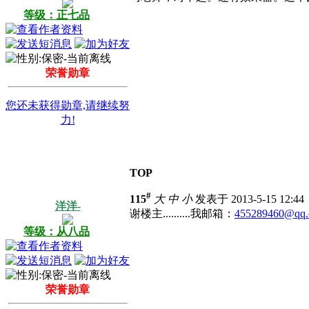
等级：正七品
荣誉勋章
您还未获得勋章,请继续努
力!
TOP
#
115
大
中
小
发表于 2013-5-15 12:4
洋洋-
谢楼主..........我邮箱：
455289460@qq
等级：从八品
荣誉勋章