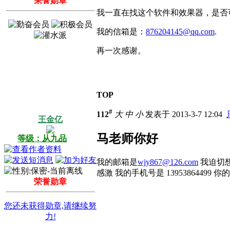
荣誉勋章
我一直在找这个软件和效果器，是否
我的信箱是：
876204145@qq.com
.
再一次感谢。
TOP
#
112
大
中
小
发表于 2013-3-7 12:04
王金亿
马老师你好
等级：从九品
我的邮箱是
wjy867@126.com
我迫切想
感激 我的手机号是 13953864499 
荣誉勋章
您还未获得勋章,请继续努
力!