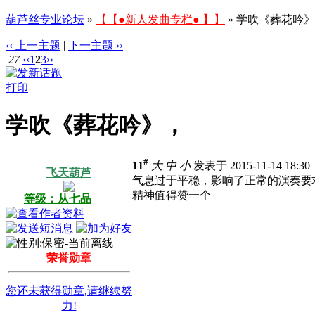
葫芦丝专业论坛
»
【【●新人发曲专栏● 】】
» 学吹《葬花吟
‹‹ 上一主题
|
下一主题 ››
27
‹‹
1
2
3
››
打印
学吹《葬花吟》，
#
11
大
中
小
发表于 2015-11-14 18:3
飞天葫芦
气息过于平稳，影响了正常的演奏要
精神值得赞一个
等级：从七品
荣誉勋章
您还未获得勋章,请继续努
力!