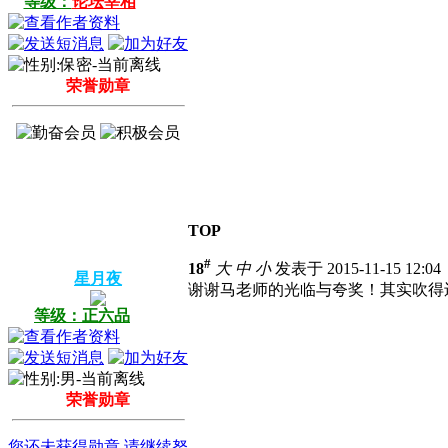
等级：
论坛宰相
荣誉勋章
TOP
#
18
大
中
小
发表于 2015-11-15 12:0
星月夜
谢谢马老师的光临与夸奖！其实吹得
等级：正六品
荣誉勋章
您还未获得勋章,请继续努