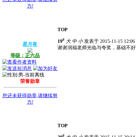
力!
TOP
#
19
大
中
小
发表于 2015-11-15 12:0
星月夜
谢谢润福老师光临与夸奖，基础不好
等级：正六品
荣誉勋章
您还未获得勋章,请继续努
力!
TOP
#