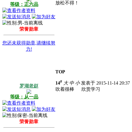
放松不得！
等级：正六品
荣誉勋章
您还未获得勋章,请继续努
力!
TOP
#
14
大
中
小
发表于 2015-11-14 20:3
罗湖老赵
吹着很棒
欣赏学习
等级：从一品
荣誉勋章