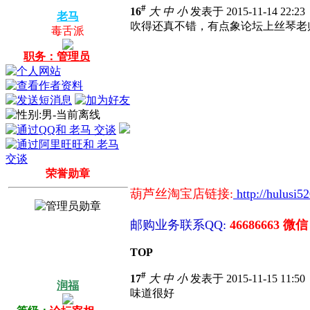
#
16
大
中
小
发表于 2015-11-14 22:2
老马
吹得还真不错，有点象论坛上丝琴老
毒舌派
职务：管理员
荣誉勋章
葫芦丝淘宝店链接:
http://hulusi5
邮购业务联系QQ:
46686663 微信
TOP
#
17
大
中
小
发表于 2015-11-15 11:5
润福
味道很好