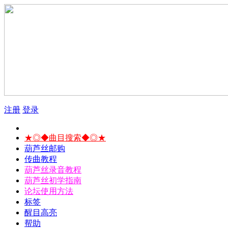
注册
登录
★◎◆曲目搜索◆◎★
葫芦丝邮购
传曲教程
葫芦丝录音教程
葫芦丝初学指南
论坛使用方法
标签
醒目高亮
帮助