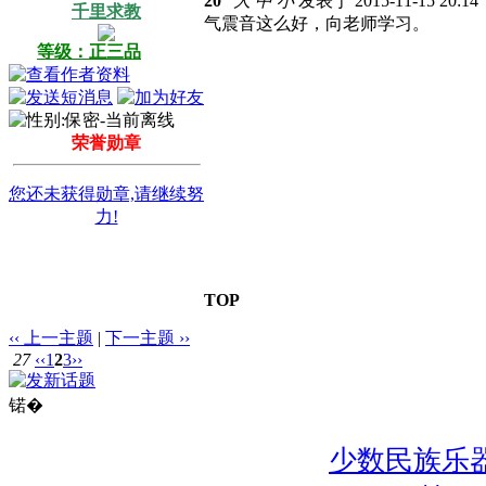
20
大
中
小
发表于 2015-11-15 20:1
千里求教
气震音这么好，向老师学习。
等级：正三品
荣誉勋章
您还未获得勋章,请继续努
力!
TOP
‹‹ 上一主题
|
下一主题 ››
27
‹‹
1
2
3
››
锘�
少数民族乐