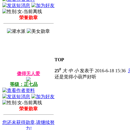
荣誉勋章
TOP
#
25
大
中
小
发表于 2016-6-18 15:36
傻得无人爱
还是觉得小葫芦好听
等级：正七品
荣誉勋章
您还未获得勋章,请继续努
力!