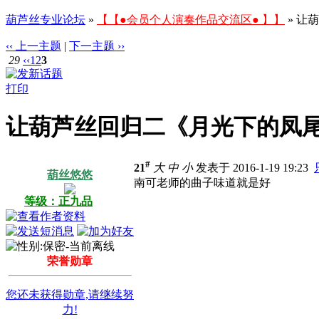
葫芦丝专业论坛
»
【【●会员个人演奏作品交流区● 】】
» 让
‹‹ 上一主题
|
下一主题 ››
29
‹‹
1
2
3
打印
让葫芦丝回归二《月光下的凤
#
21
大
中
小
发表于 2016-1-19 19:23
葫丝悠悠
南可老师的曲子味道就是好
等级：正九品
荣誉勋章
您还未获得勋章,请继续努
力!