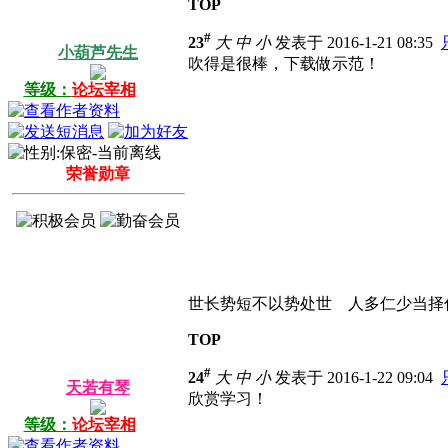
TOP
#
23
大
中
小
发表于 2016-1-21 08:35
小葫芦先生
吹得是很棒，下载做示范！
等级：
论坛宰相
荣誉勋章
世长势短不以势处世 人多仁少当择
TOP
#
24
大
中
小
发表于 2016-1-22 09:04
天若有琴
欣赏学习！
等级：
论坛宰相