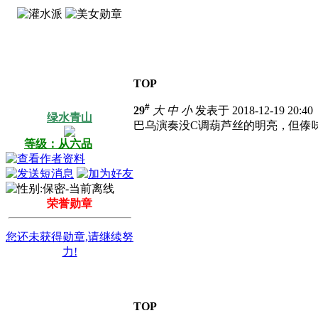
TOP
#
29
大
中
小
发表于 2018-12-19 20:4
绿水青山
巴乌演奏没C调葫芦丝的明亮，但傣
等级：从六品
荣誉勋章
您还未获得勋章,请继续努
力!
TOP