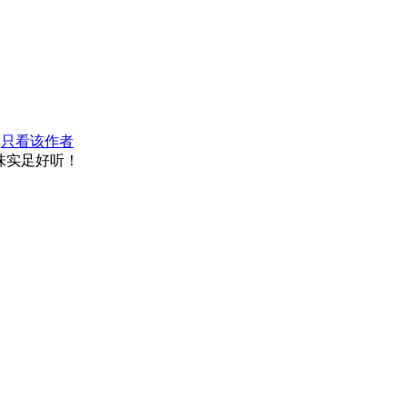
0
只看该作者
味实足好听！