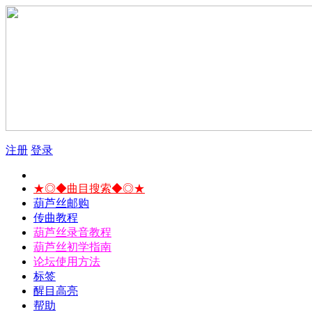
注册
登录
★◎◆曲目搜索◆◎★
葫芦丝邮购
传曲教程
葫芦丝录音教程
葫芦丝初学指南
论坛使用方法
标签
醒目高亮
帮助