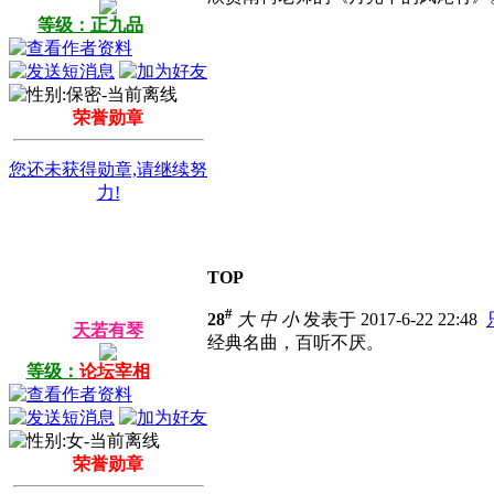
等级：正九品
荣誉勋章
您还未获得勋章,请继续努
力!
TOP
#
28
大
中
小
发表于 2017-6-22 22:48
天若有琴
经典名曲，百听不厌。
等级：
论坛宰相
荣誉勋章