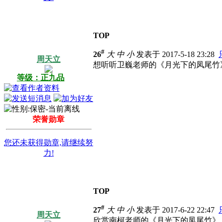
TOP
#
26
大
中
小
发表于 2017-5-18 23:28
周天立
想听听卫巍老师的《月光下的凤尾竹
等级：正九品
荣誉勋章
您还未获得勋章,请继续努
力!
TOP
#
27
大
中
小
发表于 2017-6-22 22:47
周天立
欣赏南柯老师的《月光下的凤尾竹》