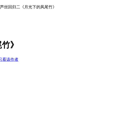
葫芦丝回归二《月光下的凤尾竹》
尾竹》
只看该作者