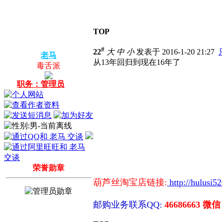
TOP
#
22
大
中
小
发表于 2016-1-20 21:27
老马
从13年回归到现在16年了
毒舌派
职务：管理员
荣誉勋章
葫芦丝淘宝店链接:
http://hulusi5
邮购业务联系QQ:
46686663 微信