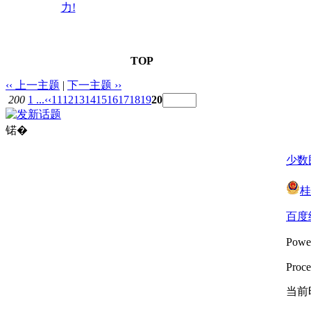
力!
TOP
‹‹ 上一主题
|
下一主题 ››
200
1 ...
‹‹
11
12
13
14
15
16
17
18
19
20
锘�
少数
桂
百度
Powe
Proce
当前时