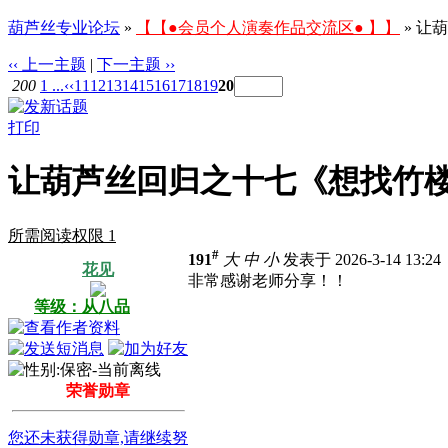
葫芦丝专业论坛
»
【【●会员个人演奏作品交流区● 】】
» 让
‹‹ 上一主题
|
下一主题 ››
200
1 ...
‹‹
11
12
13
14
15
16
17
18
19
20
打印
让葫芦丝回归之十七《想找竹
所需阅读权限 1
#
191
大
中
小
发表于 2026-3-14 13:2
花见
非常感谢老师分享！！
等级：从八品
荣誉勋章
您还未获得勋章,请继续努