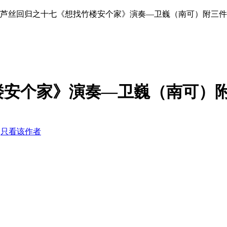
葫芦丝回归之十七《想找竹楼安个家》演奏—卫巍（南可）附三
楼安个家》演奏—卫巍（南可）
4
只看该作者