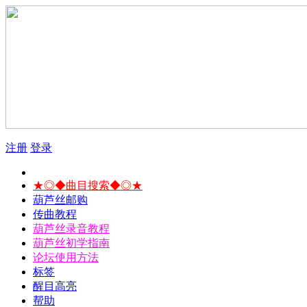
注册
登录
★◎◆曲目搜索◆◎★
葫芦丝邮购
传曲教程
葫芦丝录音教程
葫芦丝初学指南
论坛使用方法
标签
醒目高亮
帮助