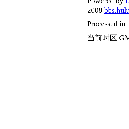
Powered by
D
2008
bbs.hul
Processed in 
当前时区 GMT+