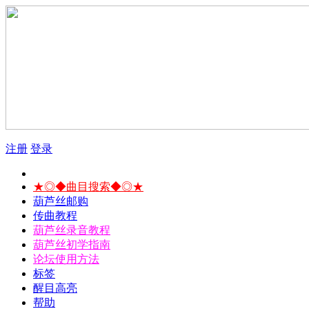
注册
登录
★◎◆曲目搜索◆◎★
葫芦丝邮购
传曲教程
葫芦丝录音教程
葫芦丝初学指南
论坛使用方法
标签
醒目高亮
帮助