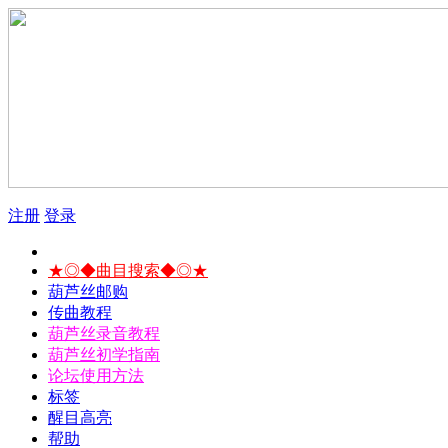
注册
登录
★◎◆曲目搜索◆◎★
葫芦丝邮购
传曲教程
葫芦丝录音教程
葫芦丝初学指南
论坛使用方法
标签
醒目高亮
帮助