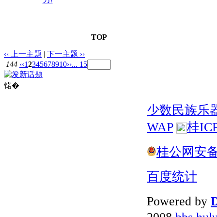
TOP
‹‹ 上一主题
|
下一主题 ››
144
‹‹
1
2
3
4
5
6
7
8
9
10
››
... 15
锘�
少数民族乐
WAP
桂IC
桂公网安备 4
百度统计
Powered by
D
2008
bbs.hul