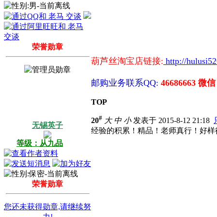
荣誉勋章
葫芦丝淘宝店链接:
http://hulusi5
邮购业务联系QQ:
46686663 微信
TOP
#
20
大
中
小
发表于 2015-8-12 21:18
无锡英子
经验的积累！精品！老师真行！好样
等级：从九品
荣誉勋章
您还未获得勋章,请继续努
力!