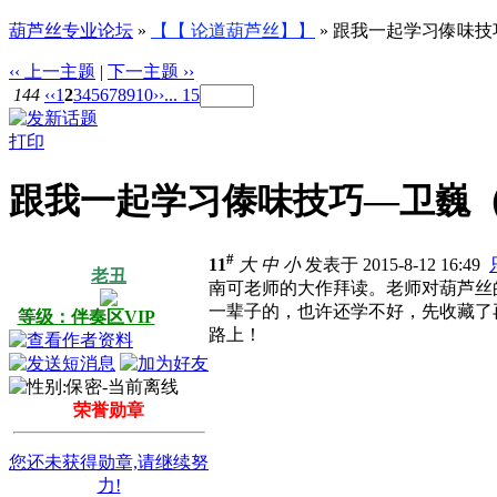
葫芦丝专业论坛
»
【【 论道葫芦丝】】
» 跟我一起学习傣味
‹‹ 上一主题
|
下一主题 ››
144
‹‹
1
2
3
4
5
6
7
8
9
10
››
... 15
打印
跟我一起学习傣味技巧—卫巍
#
11
大
中
小
发表于 2015-8-12 16:49
老丑
南可老师的大作拜读。老师对葫芦丝
一辈子的，也许还学不好，先收藏了
等级：伴奏区VIP
路上！
荣誉勋章
您还未获得勋章,请继续努
力!