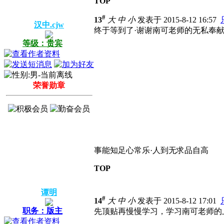
TOP
#
13
大
中
小
发表于 2015-8-12 16:57
汉中.cjw
终于等到了·谢谢南可老师的无私奉
等级：贵宾
荣誉勋章
事能知足心常乐·人到无求品自高
TOP
谭明
#
14
大
中
小
发表于 2015-8-12 17:01
职务：版主
先顶贴再慢慢学习，学习南可老师的