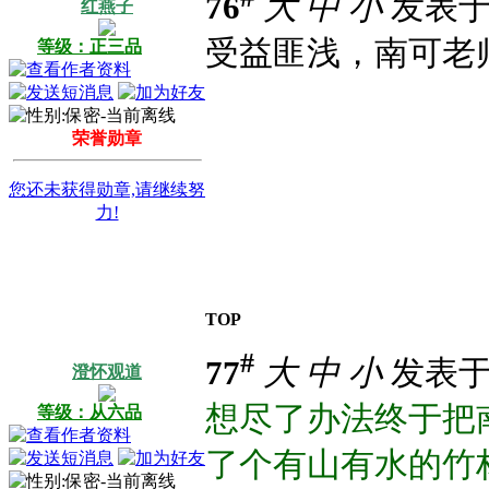
76
大
中
小
发表于 2
红燕子
受益匪浅，南可老
等级：正三品
荣誉勋章
您还未获得勋章,请继续努
力!
TOP
#
77
大
中
小
发表于 2
澄怀观道
想尽了办法终于把
等级：从六品
了个有山有水的竹