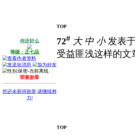
TOP
#
72
大
中
小
发表于 2
你还好么
受益匪浅这样的文
等级：正七品
荣誉勋章
您还未获得勋章,请继续努
力!
TOP