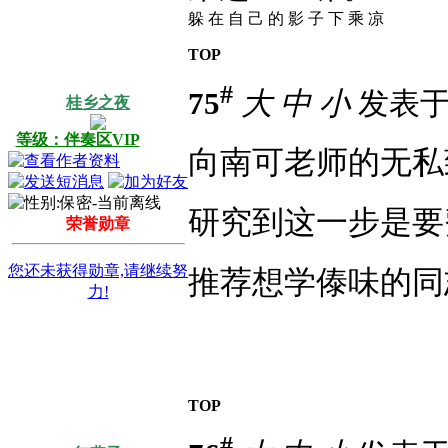
躲 在 自 己 的 影 子 下 乘 凉
TOP
#
75
大
中
小
发表于 2
桂乡之夜
等级：伴奏区VIP
向南可老师的无私
研究到这一步是要
荣誉勋章
您还未获得勋章,请继续努
推荐想学傣味的同
力!
TOP
#