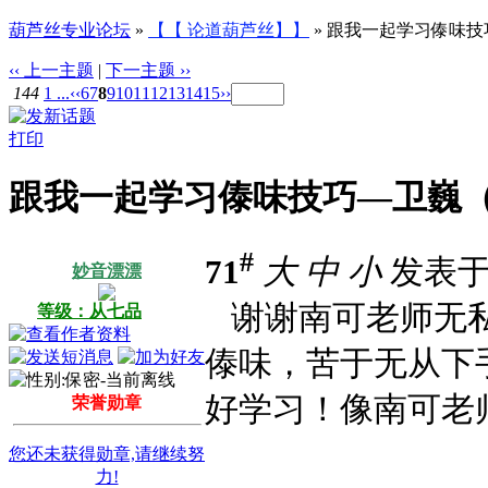
葫芦丝专业论坛
»
【【 论道葫芦丝】】
» 跟我一起学习傣味
‹‹ 上一主题
|
下一主题 ››
144
1 ...
‹‹
6
7
8
9
10
11
12
13
14
15
››
打印
跟我一起学习傣味技巧—卫巍
#
71
大
中
小
发表于 2
妙音漂漂
谢谢南可老师无
等级：从七品
傣味，苦于无从下
好学习！像南可老
荣誉勋章
您还未获得勋章,请继续努
力!