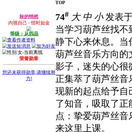
TOP
#
74
大
中
小
发表于 2
秋的悄然
内视自己 · 惜时如金
当学习葫芦丝找不
等级：从四品
静下心来休息。当
葫芦丝音乐方向的
荣誉勋章
影子，迷失的心很
您还未获得勋章,请继续努
正集萃了葫芦丝音
力!
现新的起点给予自
了知音，吸取了正
点：挚爱葫芦丝音
来这里上课。