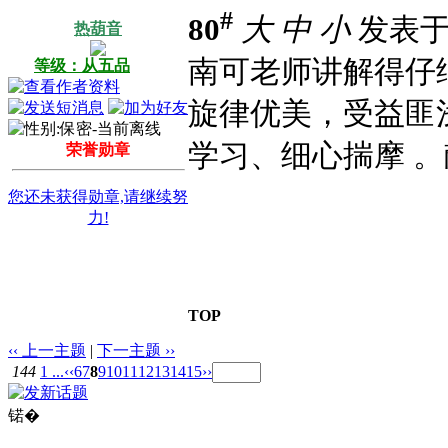
#
80
大
中
小
发表于 2
热葫音
南可老师讲解得仔
等级：从五品
旋律优美，受益匪
学习、细心揣摩 
荣誉勋章
您还未获得勋章,请继续努
力!
TOP
‹‹ 上一主题
|
下一主题 ››
144
1 ...
‹‹
6
7
8
9
10
11
12
13
14
15
››
锘�