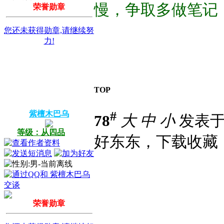
慢，争取多做笔记
荣誉勋章
您还未获得勋章,请继续努
力!
TOP
#
紫檀木巴乌
78
大
中
小
发表于 2
等级：从四品
好东东，下载收藏
荣誉勋章