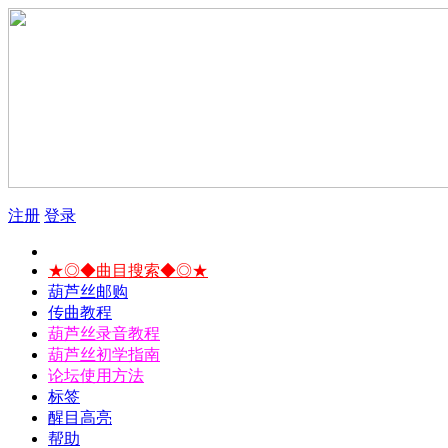
注册
登录
★◎◆曲目搜索◆◎★
葫芦丝邮购
传曲教程
葫芦丝录音教程
葫芦丝初学指南
论坛使用方法
标签
醒目高亮
帮助