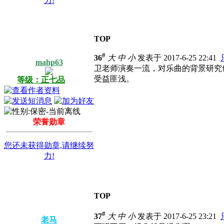
力!
TOP
#
36
大
中
小
发表于 2017-6-25 22:41
mahp63
卫老师演奏一流，对乐曲的背景研究
受益匪浅。
等级：正七品
荣誉勋章
您还未获得勋章,请继续努
力!
TOP
#
37
大
中
小
发表于 2017-6-25 23:21
老马