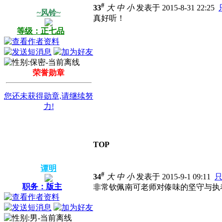
#
33
大
中
小
发表于 2015-8-31 22:25
~风铃~
真好听！
等级：正七品
荣誉勋章
您还未获得勋章,请继续努
力!
TOP
谭明
#
34
大
中
小
发表于 2015-9-1 09:11
职务：版主
非常钦佩南可老师对傣味的坚守与执