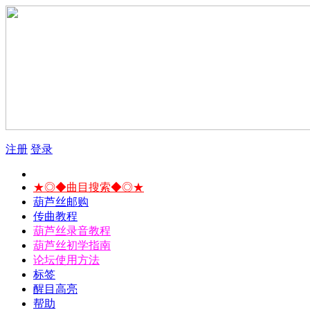
注册
登录
★◎◆曲目搜索◆◎★
葫芦丝邮购
传曲教程
葫芦丝录音教程
葫芦丝初学指南
论坛使用方法
标签
醒目高亮
帮助