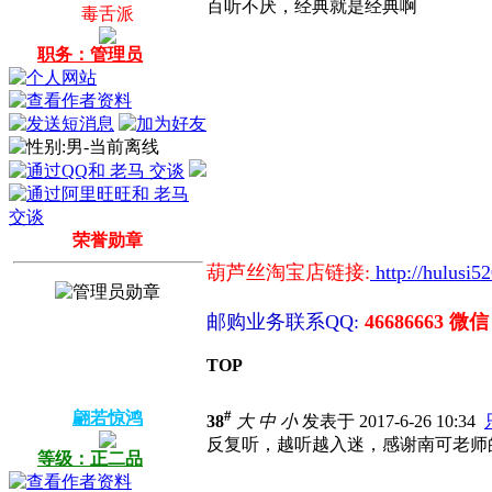
百听不厌，经典就是经典啊
毒舌派
职务：管理员
荣誉勋章
葫芦丝淘宝店链接:
http://hulusi5
邮购业务联系QQ:
46686663 微信
TOP
#
翩若惊鸿
38
大
中
小
发表于 2017-6-26 10:34
反复听，越听越入迷，感谢南可老师
等级：正二品