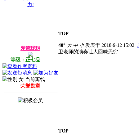
力!
TOP
#
40
大
中
小
发表于 2018-9-12 15:02
梦箫珑玥
卫老师的演奏让人回味无穷
等级：正七品
荣誉勋章
TOP