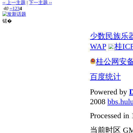
‹‹ 上一主题
|
下一主题 ››
40
‹‹
1
2
3
4
锘�
少数民族乐
WAP
桂IC
桂公网安备 4
百度统计
Powered by
D
2008
bbs.hul
Processed in 
当前时区 GMT+