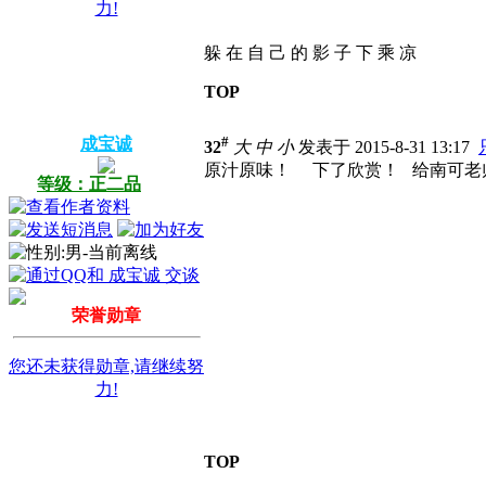
力!
躲 在 自 己 的 影 子 下 乘 凉
TOP
#
成宝诚
32
大
中
小
发表于 2015-8-31 13:17
原汁原味！
下了欣赏！
给南可老
等级：正二品
荣誉勋章
您还未获得勋章,请继续努
力!
TOP