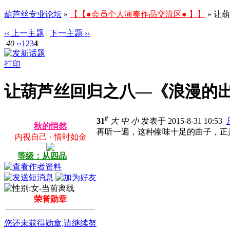
葫芦丝专业论坛
»
【【●会员个人演奏作品交流区● 】】
» 让
‹‹ 上一主题
|
下一主题 ››
40
‹‹
1
2
3
4
打印
让葫芦丝回归之八—《浪漫的
#
31
大
中
小
发表于 2015-8-31 10:53
秋的悄然
再听一遍，这种傣味十足的曲子，正
内视自己 · 惜时如金
等级：从四品
荣誉勋章
您还未获得勋章,请继续努