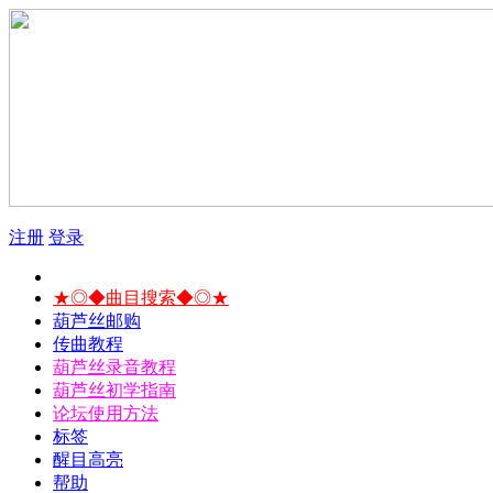
注册
登录
★◎◆曲目搜索◆◎★
葫芦丝邮购
传曲教程
葫芦丝录音教程
葫芦丝初学指南
论坛使用方法
标签
醒目高亮
帮助