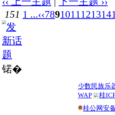
‹‹ 上一主题
|
下一主题 ››
151
1 ...
‹‹
7
8
9
10
11
12
13
14
锘�
少数民族乐
WAP
桂IC
桂公网安备 4