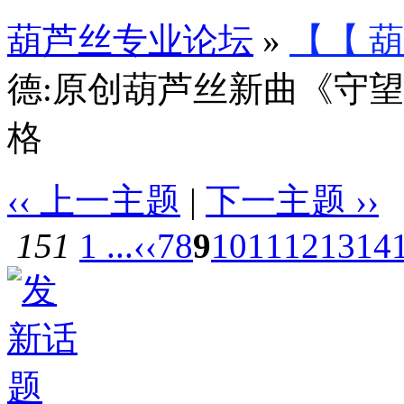
葫芦丝专业论坛
»
【【 
德:原创葫芦丝新曲《守望》
格
‹‹ 上一主题
|
下一主题 ››
151
1 ...
‹‹
7
8
9
10
11
12
13
14