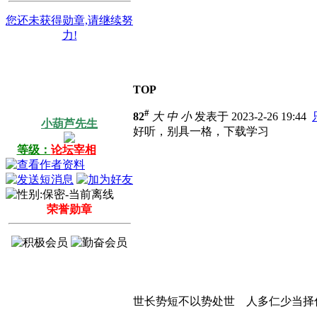
您还未获得勋章,请继续努
力!
TOP
#
82
大
中
小
发表于 2023-2-26 19:44
小葫芦先生
好听，别具一格，下载学习
等级：
论坛宰相
荣誉勋章
世长势短不以势处世 人多仁少当择