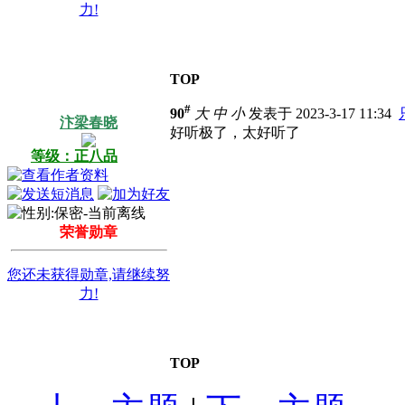
力!
TOP
#
90
大
中
小
发表于 2023-3-17 11:34
汴梁春晓
好听极了，太好听了
等级：正八品
荣誉勋章
您还未获得勋章,请继续努
力!
TOP