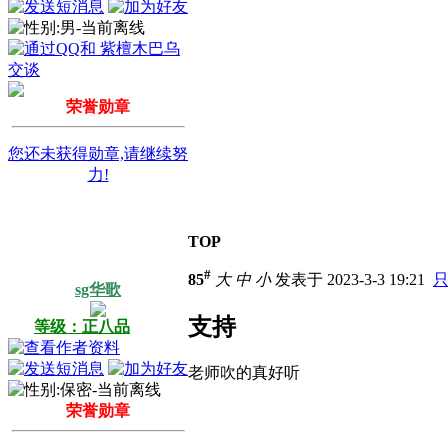
荣誉勋章
您还未获得勋章,请继续努
力!
TOP
#
85
大
中
小
发表于 2023-3-3 19:21
sg华歌
支持
等级：正八品
老师吹的真好听
荣誉勋章