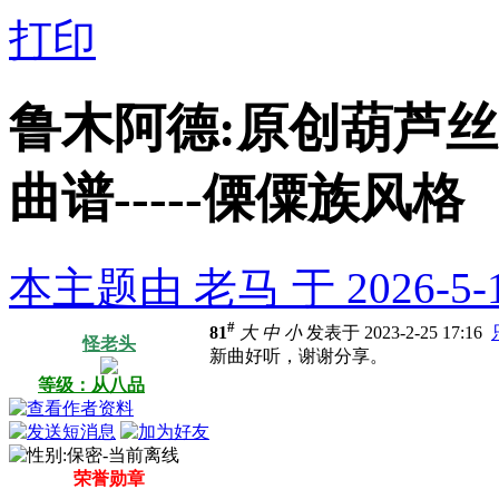
打印
鲁木阿德:原创葫芦丝
曲谱-----傈僳族风格
本主题由 老马 于 2026-5-
#
81
大
中
小
发表于 2023-2-25 17:16
怪老头
新曲好听，谢谢分享。
等级：从八品
荣誉勋章