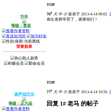
TOP
#
76
大
中
小
发表于 2013-4-14 09:02
刘本
各位老师辛苦了，谢谢你们！
等级：贵宾
荣誉勋章
TOP
#
77
大
中
小
发表于 2013-4-14 10:56
葫芦丝巴乌
回复 1# 老马 的帖子
等级：正六品