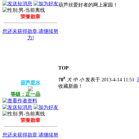
葫芦丝爱好者的网上家园！
荣誉勋章
您还未获得勋章,请继续努
力!
TOP
#
78
大
中
小
发表于 2013-4-14 11:51
葫芦星水
收藏新曲！
等级：正一品
荣誉勋章
您还未获得勋章,请继续努