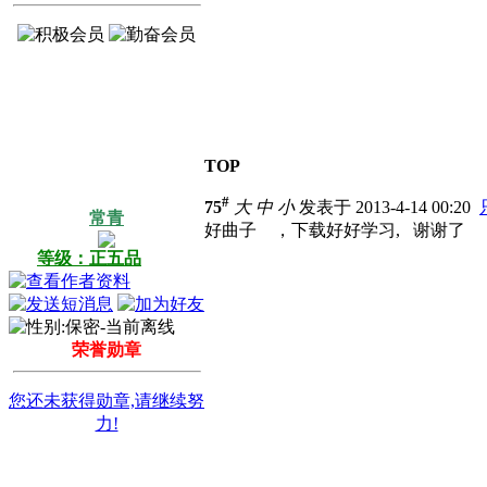
TOP
#
75
大
中
小
发表于 2013-4-14 00:20
常青
好曲子
，下载好好学习,
谢谢了
等级：正五品
荣誉勋章
您还未获得勋章,请继续努
力!