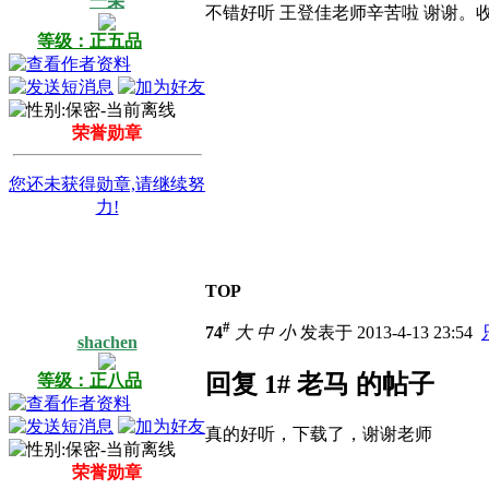
一朵
不错好听
王登佳老师辛苦啦
谢谢。
等级：正五品
荣誉勋章
您还未获得勋章,请继续努
力!
TOP
#
74
大
中
小
发表于 2013-4-13 23:54
shachen
回复 1# 老马 的帖子
等级：正八品
真的好听，下载了，谢谢老师
荣誉勋章