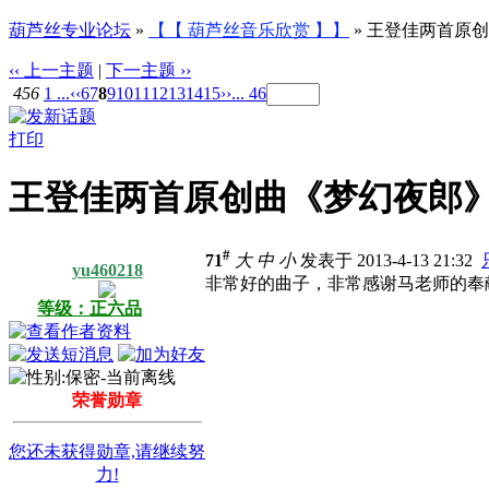
葫芦丝专业论坛
»
【【 葫芦丝音乐欣赏 】】
» 王登佳两首原
‹‹ 上一主题
|
下一主题 ››
456
1 ...
‹‹
6
7
8
9
10
11
12
13
14
15
››
... 46
打印
王登佳两首原创曲《梦幻夜郎》
#
71
大
中
小
发表于 2013-4-13 21:32
yu460218
非常好的曲子，非常感谢马老师的奉
等级：正六品
荣誉勋章
您还未获得勋章,请继续努
力!