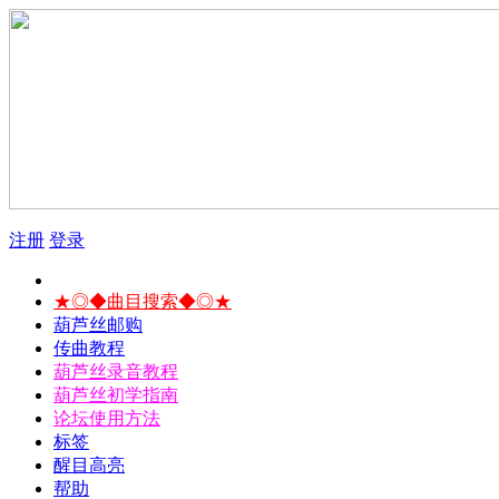
注册
登录
★◎◆曲目搜索◆◎★
葫芦丝邮购
传曲教程
葫芦丝录音教程
葫芦丝初学指南
论坛使用方法
标签
醒目高亮
帮助