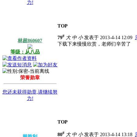
力!
TOP
#
79
大
中
小
发表于 2013-4-14 12:09
林超860607
下载下来慢慢欣赏，老师们辛苦了
等级：从八品
荣誉勋章
您还未获得勋章,请继续努
力!
TOP
#
80
大
中
小
发表于 2013-4-14 13:18
韩胜利