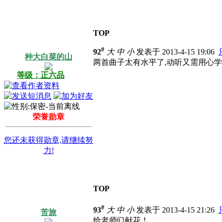
TOP
#
92
大
中
小
发表于 2013-4-15 19:06
种大白菜的山
两首曲子太有水平了,动听又需用心学
等级：正六品
荣誉勋章
您还未获得勋章,请继续努
力!
TOP
#
93
大
中
小
发表于 2013-4-15 21:26
苦旅
给老师们献花！