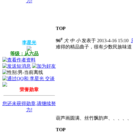
力!
TOP
#
96
大
中
小
发表于 2013-4-16 15:10
李星光
难得的精品曲子，很有少数民族味道
等级：从六品
荣誉勋章
您还未获得勋章,请继续努
力!
葫芦画圆满、丝竹飘韵声、、、、、
TOP