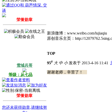
荣誉勋章
新浪微博：www.weibo.com/lujiaqiu
原创音乐主页：http://12079762.5sing.c
TOP
#
95
大
中
小
发表于 2013-4-16 11:41
雪域兵哥
谢谢老师，辛苦了！
等级：从七品
荣誉勋章
您还未获得勋章,请继续努