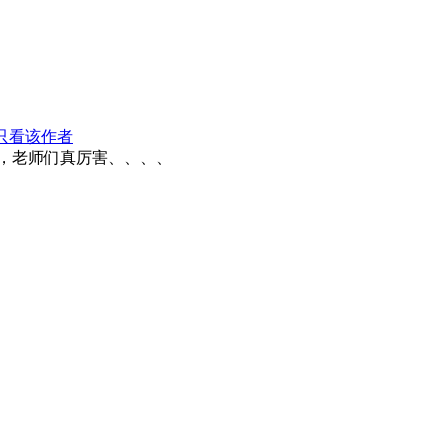
只看该作者
，老师们真厉害、、、、