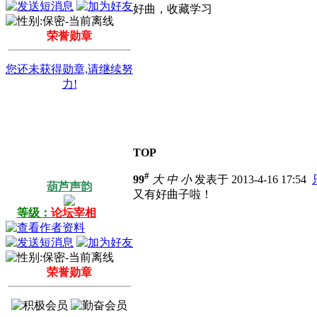
好曲，收藏学习
荣誉勋章
您还未获得勋章,请继续努
力!
TOP
#
99
大
中
小
发表于 2013-4-16 17:54
葫芦声韵
又有好曲子啦！
等级：
论坛宰相
荣誉勋章