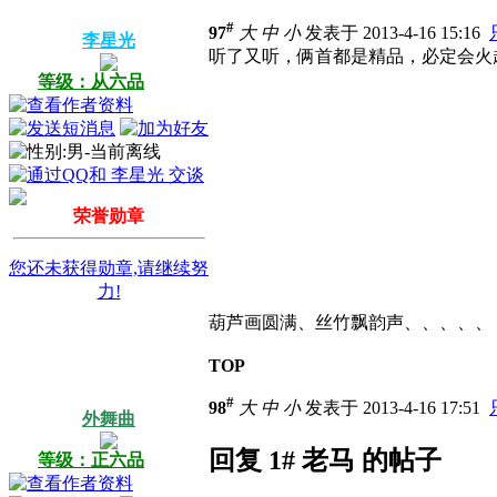
#
97
大
中
小
发表于 2013-4-16 15:16
李星光
听了又听，俩首都是精品，必定会火
等级：从六品
荣誉勋章
您还未获得勋章,请继续努
力!
葫芦画圆满、丝竹飘韵声、、、、、
TOP
#
98
大
中
小
发表于 2013-4-16 17:51
外舞曲
回复 1# 老马 的帖子
等级：正六品