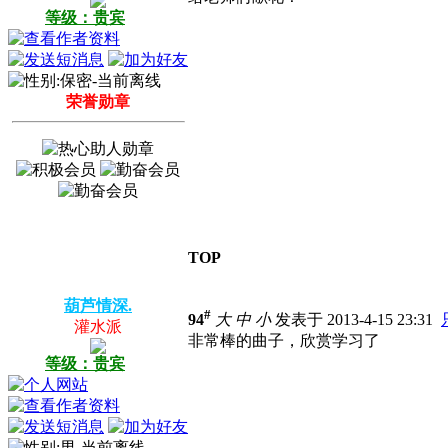
等级：贵宾
荣誉勋章
TOP
葫芦情深.
#
94
大
中
小
发表于 2013-4-15 23:31
灌水派
非常棒的曲子，欣赏学习了
等级：贵宾