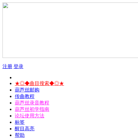
注册
登录
★◎◆曲目搜索◆◎★
葫芦丝邮购
传曲教程
葫芦丝录音教程
葫芦丝初学指南
论坛使用方法
标签
醒目高亮
帮助