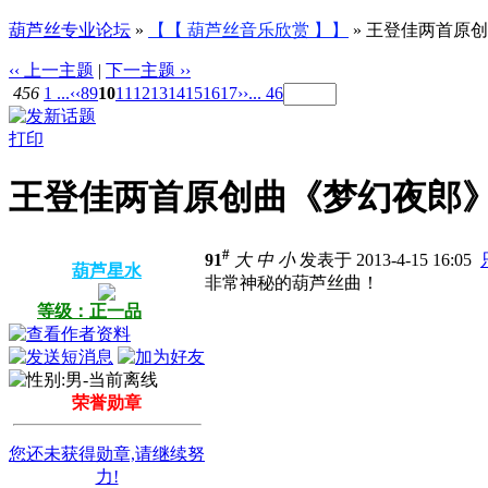
葫芦丝专业论坛
»
【【 葫芦丝音乐欣赏 】】
» 王登佳两首原
‹‹ 上一主题
|
下一主题 ››
456
1 ...
‹‹
8
9
10
11
12
13
14
15
16
17
››
... 46
打印
王登佳两首原创曲《梦幻夜郎》
#
91
大
中
小
发表于 2013-4-15 16:05
葫芦星水
非常神秘的葫芦丝曲！
等级：正一品
荣誉勋章
您还未获得勋章,请继续努
力!