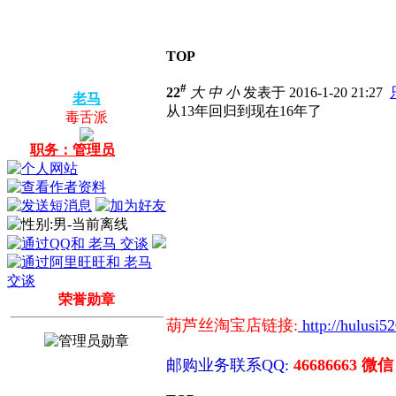
TOP
#
22
大
中
小
发表于 2016-1-20 21:27
老马
从13年回归到现在16年了
毒舌派
职务：管理员
荣誉勋章
葫芦丝淘宝店链接:
http://hulusi5
邮购业务联系QQ:
46686663 微信