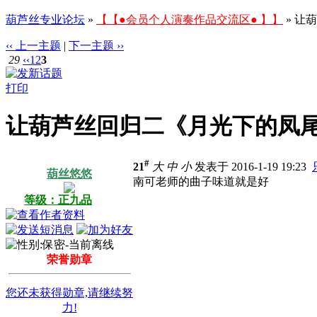
葫芦丝专业论坛
»
【【●会员个人演奏作品交流区● 】】
» 让
‹‹ 上一主题
|
下一主题 ››
29
‹‹
1
2
3
打印
让葫芦丝回归二《月光下的凤
#
21
大
中
小
发表于 2016-1-19 19:23
葫丝悠悠
南可老师的曲子味道就是好
等级：正九品
荣誉勋章
您还未获得勋章,请继续努
力!