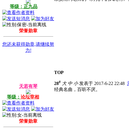
等级：正九品
荣誉勋章
您还未获得勋章,请继续努
力!
TOP
#
28
大
中
小
发表于 2017-6-22 22:48
天若有琴
经典名曲，百听不厌。
等级：
论坛宰相
荣誉勋章