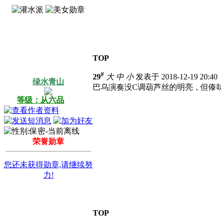
TOP
#
29
大
中
小
发表于 2018-12-19 20:4
绿水青山
巴乌演奏没C调葫芦丝的明亮，但傣
等级：从六品
荣誉勋章
您还未获得勋章,请继续努
力!
TOP