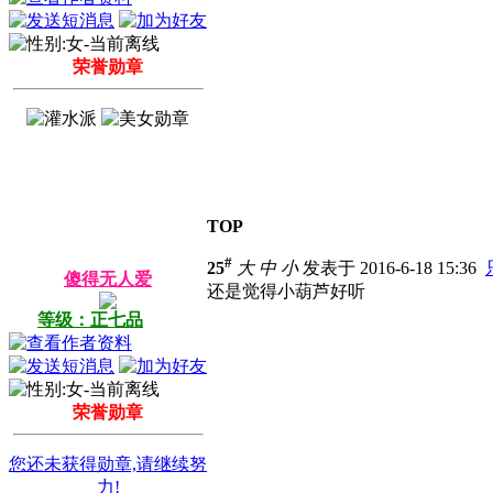
荣誉勋章
TOP
#
25
大
中
小
发表于 2016-6-18 15:36
傻得无人爱
还是觉得小葫芦好听
等级：正七品
荣誉勋章
您还未获得勋章,请继续努
力!