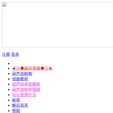
注册
登录
★◎◆曲目搜索◆◎★
葫芦丝邮购
传曲教程
葫芦丝录音教程
葫芦丝初学指南
论坛使用方法
标签
醒目高亮
帮助