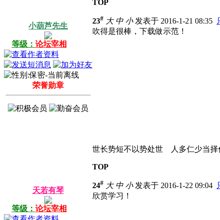
TOP
#
23
大
中
小
发表于 2016-1-21 08:35
小葫芦先生
吹得是很棒，下载做示范！
等级：
论坛宰相
荣誉勋章
世长势短不以势处世 人多仁少当择
TOP
#
24
大
中
小
发表于 2016-1-22 09:04
天若有琴
欣赏学习！
等级：
论坛宰相