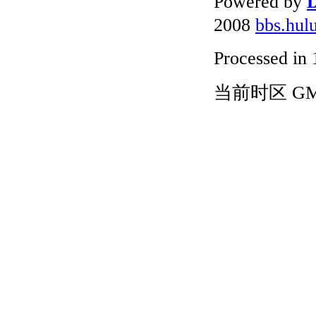
Powered by
D
2008
bbs.hul
Processed in 
当前时区 GMT+