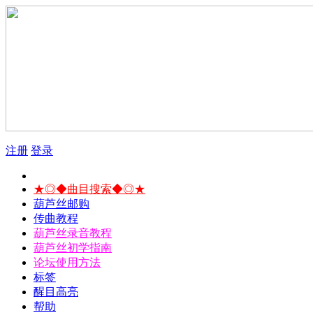
注册
登录
★◎◆曲目搜索◆◎★
葫芦丝邮购
传曲教程
葫芦丝录音教程
葫芦丝初学指南
论坛使用方法
标签
醒目高亮
帮助