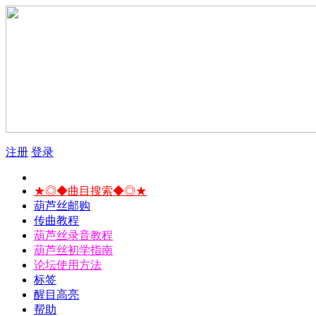
注册
登录
★◎◆曲目搜索◆◎★
葫芦丝邮购
传曲教程
葫芦丝录音教程
葫芦丝初学指南
论坛使用方法
标签
醒目高亮
帮助