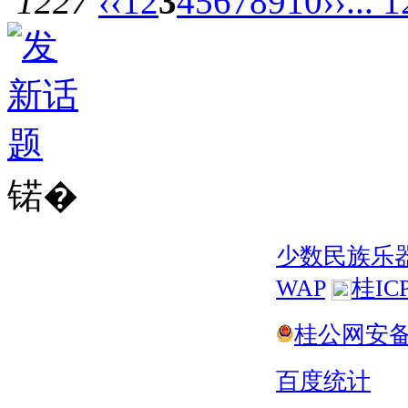
1227
‹‹
1
2
3
4
5
6
7
8
9
10
››
... 
锘�
少数民族乐
WAP
桂IC
桂公网安备 4
百度统计