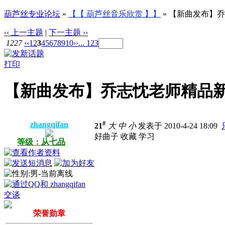
葫芦丝专业论坛
»
【【 葫芦丝音乐欣赏 】】
» 【新曲发布】
‹‹ 上一主题
|
下一主题 ››
1227
‹‹
1
2
3
4
5
6
7
8
9
10
››
... 123
打印
【新曲发布】乔志忱老师精品新
#
zhangqifan
21
大
中
小
发表于 2010-4-24 18:09
好曲子 收藏 学习
等级：从七品
荣誉勋章