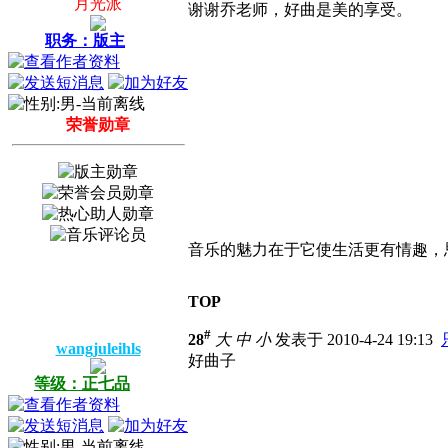
月光派
谢谢乔老师，好曲是美的享受。
职务：版主
荣誉勋章
音乐的魅力在于它使生活更有情趣，
TOP
#
28
大
中
小
发表于 2010-4-24 19:13
wangjuleihls
好曲子
等级：正七品