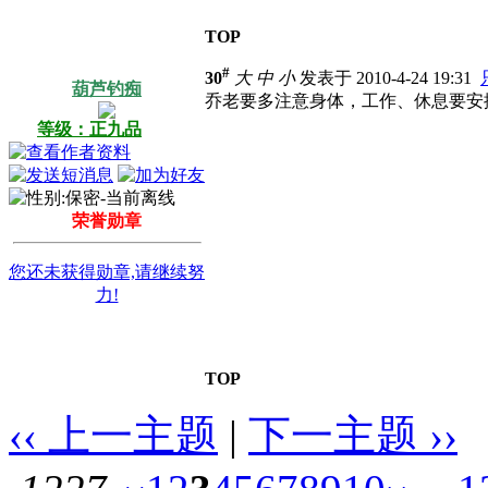
TOP
#
30
大
中
小
发表于 2010-4-24 19:31
葫芦钓痴
乔老要多注意身体，工作、休息要安
等级：正九品
荣誉勋章
您还未获得勋章,请继续努
力!
TOP
‹‹ 上一主题
|
下一主题 ››