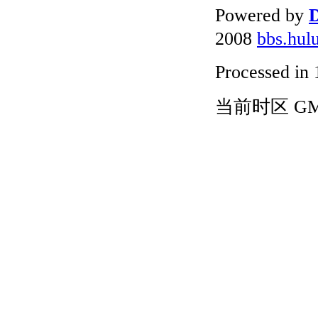
Powered by
D
2008
bbs.hul
Processed in 
当前时区 GMT+