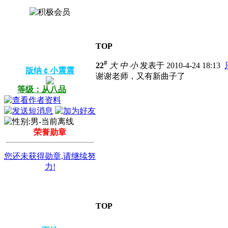
TOP
#
22
大
中
小
发表于 2010-4-24 18:13
版纳￠小震震
谢谢老师，又有新曲子了
等级：从八品
荣誉勋章
您还未获得勋章,请继续努
力!
TOP