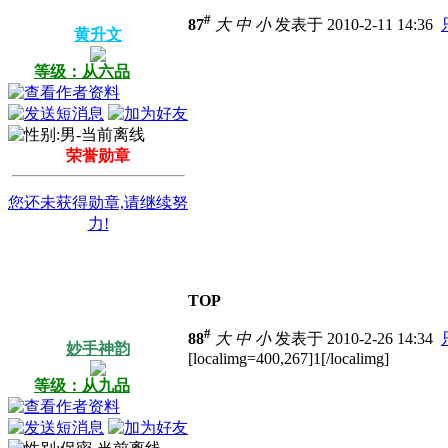
#
87
大
中
小
发表于 2010-2-11 14:36
黄升文
等级：从六品
荣誉勋章
您还未获得勋章,请继续努
力!
TOP
#
88
大
中
小
发表于 2010-2-26 14:34
妙手神韵
[localimg=400,267]1[/localimg]
等级：从九品