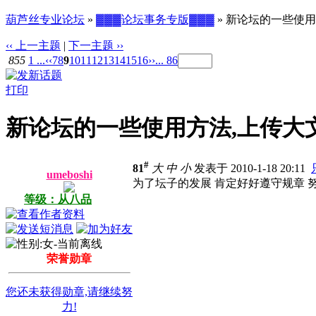
葫芦丝专业论坛
»
▓▓▓论坛事务专版▓▓▓
» 新论坛的一些使用
‹‹ 上一主题
|
下一主题 ››
855
1 ...
‹‹
7
8
9
10
11
12
13
14
15
16
››
... 86
打印
新论坛的一些使用方法,上传大文
#
81
大
中
小
发表于 2010-1-18 20:11
umeboshi
为了坛子的发展 肯定好好遵守规章 
等级：从八品
荣誉勋章
您还未获得勋章,请继续努
力!