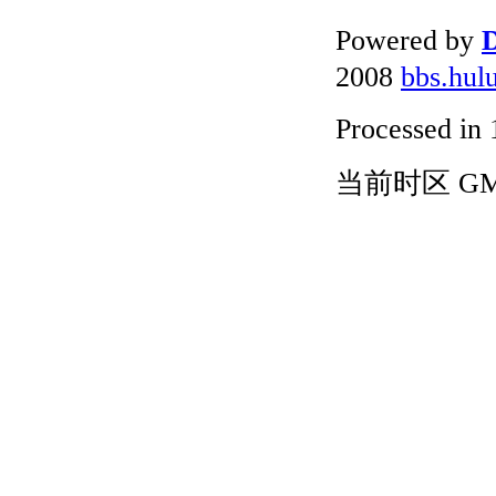
Powered by
D
2008
bbs.hul
Processed in 
当前时区 GMT+