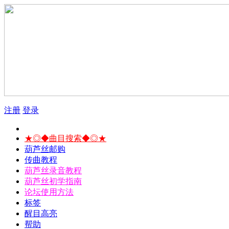
注册
登录
★◎◆曲目搜索◆◎★
葫芦丝邮购
传曲教程
葫芦丝录音教程
葫芦丝初学指南
论坛使用方法
标签
醒目高亮
帮助