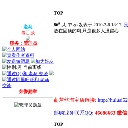
TOP
#
86
大
中
小
发表于 2010-2-6 18:17
老马
放在固顶的啊,只是很多人没留心
毒舌派
职务：管理员
荣誉勋章
葫芦丝淘宝店链接:
http://hulusi5
邮购业务联系QQ:
46686663 微信
TOP