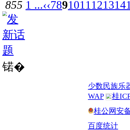
855
1 ...
‹‹
7
8
9
10
11
12
13
14
锘�
少数民族乐
WAP
桂IC
桂公网安备 4
百度统计