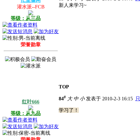
忙里偷闲
新人来学习~
灌水派--FCB
等级：从三品
荣誉勋章
TOP
#
84
大
中
小
发表于 2010-2-3 16:15
红叶666
学习了！
等级：从九品
荣誉勋章