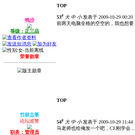
TOP
#
53
大
中
小
发表于 2009-10-29 00:2
鸣沙
前两天电脑全格的空空的，我也想要
等级：正三品
荣誉勋章
TOP
竹林古筝
#
论坛巡警
54
大
中
小
发表于 2009-10-29 11:4
马老师也给俺发一个吧，CE刚学会，
职务：管理员