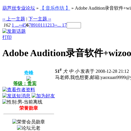
葫芦丝专业论坛
»
【 音乐作坊 】
» Adobe Audition录音软件+
‹‹ 上一主题
|
下一主题 ››
162
1 ...
‹‹
4
5
6
7
8
9
10
11
12
13
››
... 17
打印
Adobe Audition录音软件+wi
#
51
大
中
小
发表于 2008-12-28 21:1
奇峰
马老师,我也想要,邮箱:yaoxuan9999@y
等级：贵宾
荣誉勋章