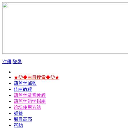
注册
登录
★◎◆曲目搜索◆◎★
葫芦丝邮购
传曲教程
葫芦丝录音教程
葫芦丝初学指南
论坛使用方法
标签
醒目高亮
帮助