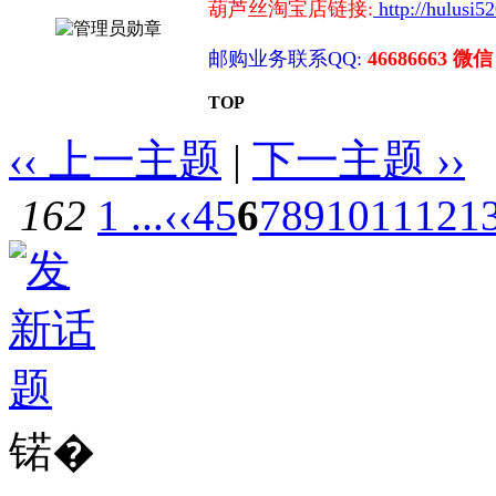
葫芦丝淘宝店链接:
http://hulusi5
邮购业务联系QQ:
46686663 微信
TOP
‹‹ 上一主题
|
下一主题 ››
162
1 ...
‹‹
4
5
6
7
8
9
10
11
12
1
锘�