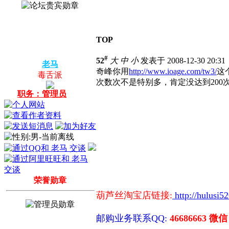
TOP
#
52
大
中
小
发表于 2008-12-30 20:3
老马
奇峰你用
http://www.ioage.com/tw3/
这
毒舌派
次数次不是特别多，肯定没达到200
职务：管理员
荣誉勋章
葫芦丝淘宝店链接:
http://hulusi5
邮购业务联系QQ:
46686663 微信