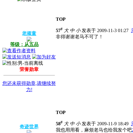
TOP
#
57
大
中
小
发表于 2009-11-3 01:27
老顽童
非得谢谢老马不可了！
等级：从五品
荣誉勋章
您还未获得勋章,请继续努
力!
TOP
#
58
大
中
小
发表于 2009-11-9 18:49
奇迹世界
我也用用看，麻烦老马也给我发个吧