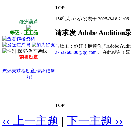
TOP
#
156
大
中
小
发表于 2025-3-18 21:0
绿洲葫芦
请求发 Adobe Auditi
等级：正五品
马版主：你好！麻烦你把Adobe Audi
2753260300@qq.com
。在此感谢！添
荣誉勋章
您还未获得勋章,请继续努
力!
TOP
‹‹ 上一主题
|
下一主题 ››