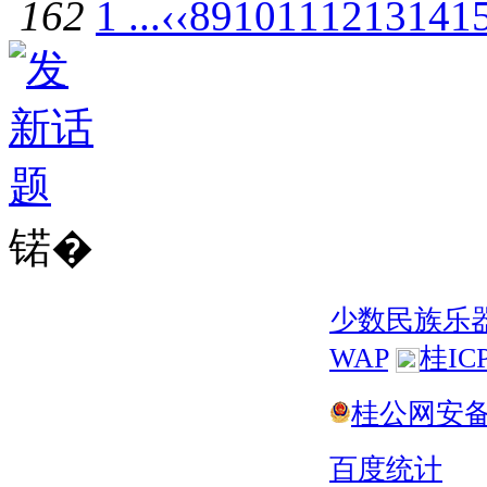
162
1 ...
‹‹
8
9
10
11
12
13
14
1
锘�
少数民族乐
WAP
桂IC
桂公网安备 4
百度统计