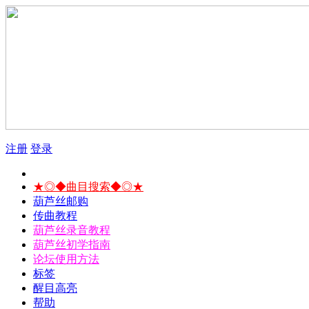
注册
登录
★◎◆曲目搜索◆◎★
葫芦丝邮购
传曲教程
葫芦丝录音教程
葫芦丝初学指南
论坛使用方法
标签
醒目高亮
帮助