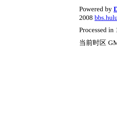
Powered by
D
2008
bbs.hul
Processed in 
当前时区 GMT+