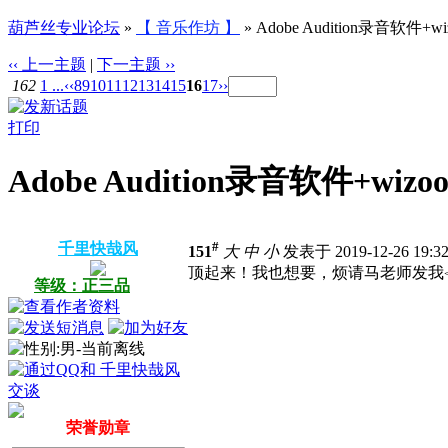
葫芦丝专业论坛
»
【 音乐作坊 】
» Adobe Audition录音软件+
‹‹ 上一主题
|
下一主题 ››
162
1 ...
‹‹
8
9
10
11
12
13
14
15
16
17
››
打印
Adobe Audition录音软件+wi
#
千里快哉风
151
大
中
小
发表于 2019-12-26 19:
顶起来！我也想要，烦请马老师发我
等级：正三品
荣誉勋章