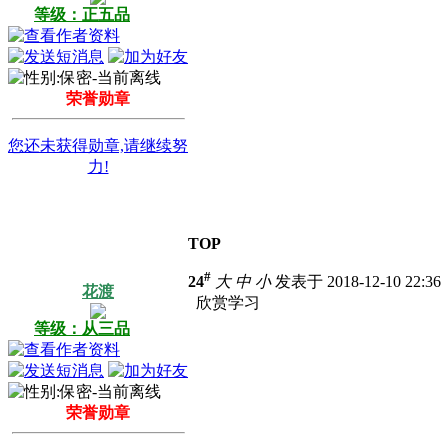
等级：正五品
荣誉勋章
您还未获得勋章,请继续努
力!
TOP
#
24
大
中
小
发表于 2018-12-10 22:3
花渡
欣赏学习
等级：从三品
荣誉勋章