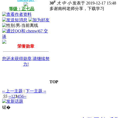
#
30
大
中
小
发表于 2019-12-17 15:4
多谢南柯老师分享，下载学习
等级：正七品
荣誉勋章
您还未获得勋章,请继续努
力!
TOP
‹‹ 上一主题
|
下一主题 ››
55
‹‹
1
2
3
4
5
6
››
锘�