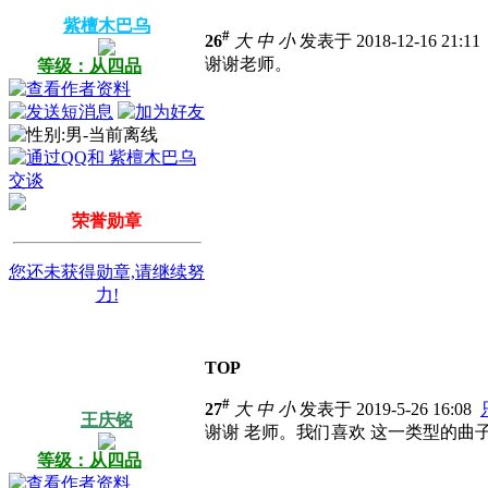
紫檀木巴乌
#
26
大
中
小
发表于 2018-12-16 21:1
谢谢老师。
等级：从四品
荣誉勋章
您还未获得勋章,请继续努
力!
TOP
#
27
大
中
小
发表于 2019-5-26 16:08
王庆铭
谢谢
老师。我们喜欢
这一类型的曲
等级：从四品