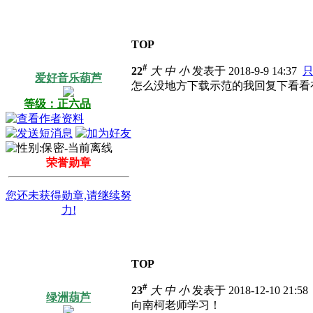
TOP
#
22
大
中
小
发表于 2018-9-9 14:37
爱好音乐葫芦
怎么没地方下载示范的我回复下看看
等级：正六品
荣誉勋章
您还未获得勋章,请继续努
力!
TOP
#
23
大
中
小
发表于 2018-12-10 21:5
绿洲葫芦
向南柯老师学习！