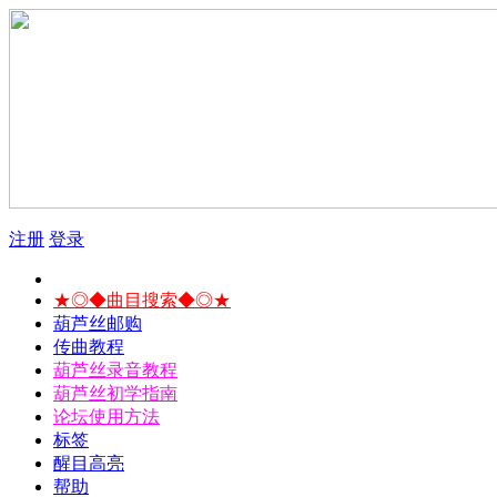
注册
登录
★◎◆曲目搜索◆◎★
葫芦丝邮购
传曲教程
葫芦丝录音教程
葫芦丝初学指南
论坛使用方法
标签
醒目高亮
帮助