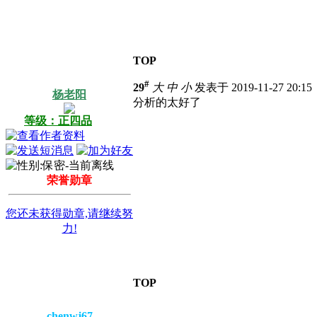
TOP
#
29
大
中
小
发表于 2019-11-27 20:1
杨老阳
分析的太好了
等级：正四品
荣誉勋章
您还未获得勋章,请继续努
力!
TOP
chenwj67