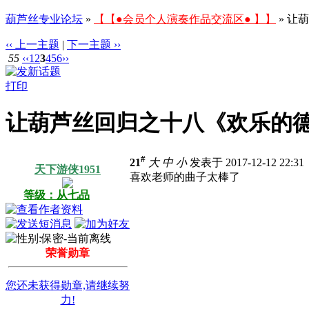
葫芦丝专业论坛
»
【【●会员个人演奏作品交流区● 】】
» 让
‹‹ 上一主题
|
下一主题 ››
55
‹‹
1
2
3
4
5
6
››
打印
让葫芦丝回归之十八《欢乐的
#
21
大
中
小
发表于 2017-12-12 22:3
天下游侠1951
喜欢老师的曲子太棒了
等级：从七品
荣誉勋章
您还未获得勋章,请继续努
力!