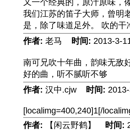
又一个经典的，原汁原味，
我们江苏的笛子大师，曾明
是，除了味道足外。 吹的干
作者:
老马
时间:
2013-3-1
南可兄吹十年曲，韵味无敌
好的曲，听不腻听不够
作者:
汉中.cjw
时间:
2013-
[localimg=400,240]1[/localim
作者:
【闲云野鹤】
时间: