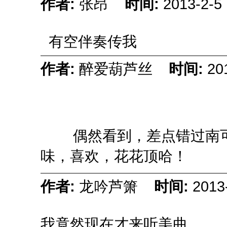
作者:
张昂
时间:
2013-2-5 
有空伴奏传我
作者:
醉爱葫芦丝
时间:
20
偶然看到，差点错过南可
味，喜欢，花花顶哈！
作者:
龙吟芦箫
时间:
2013
我竟然现在才来听美曲