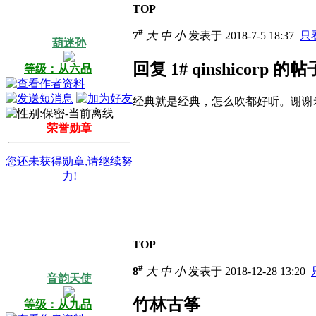
TOP
#
7
大
中
小
发表于 2018-7-5 18:37
只
葫迷孙
回复 1# qinshicorp 的帖
等级：从六品
经典就是经典，怎么吹都好听。谢谢
荣誉勋章
您还未获得勋章,请继续努
力!
TOP
#
8
大
中
小
发表于 2018-12-28 13:20
音韵天使
竹林古筝
等级：从九品