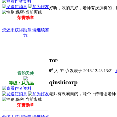
好听，吹的真好，老师有没演奏的，
荣誉勋章
您还未获得勋章,请继续努
力!
TOP
#
9
大
中
小
发表于 2018-12-28 13:21
音韵天使
qinshicorp
等级：从九品
老师有没演奏的，能否上传谢谢老师
荣誉勋章