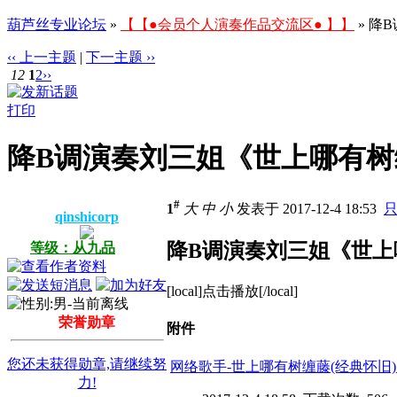
葫芦丝专业论坛
»
【【●会员个人演奏作品交流区● 】】
» 降
‹‹ 上一主题
|
下一主题 ››
12
1
2
››
打印
降B调演奏刘三姐《世上哪有
#
1
大
中
小
发表于 2017-12-4 18:53
qinshicorp
降B调演奏刘三姐《世上
等级：从九品
[local]点击播放[/local]
荣誉勋章
附件
您还未获得勋章,请继续努
网络歌手-世上哪有树缠藤(经典怀旧)_伴奏.
力!