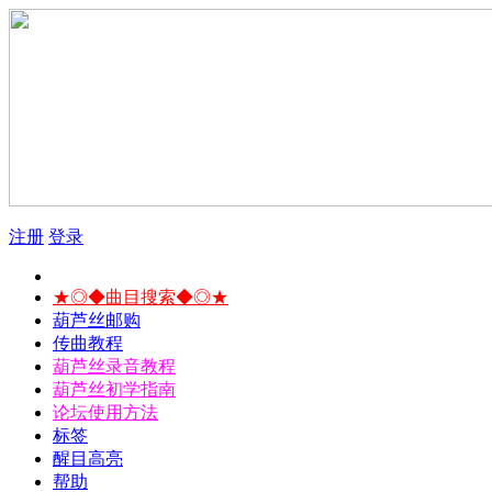
注册
登录
★◎◆曲目搜索◆◎★
葫芦丝邮购
传曲教程
葫芦丝录音教程
葫芦丝初学指南
论坛使用方法
标签
醒目高亮
帮助