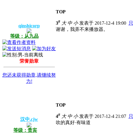
TOP
#
3
大
中
小
发表于 2017-12-4 19:00
qinshicorp
谢谢，我弄不来播放器。
等级：从九品
荣誉勋章
您还未获得勋章,请继续努
力!
TOP
#
4
大
中
小
发表于 2017-12-4 21:07
汉中.cjw
吹的真好·有味道
等级：贵宾