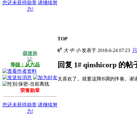
您还未获得勋章,请继续努
力!
TOP
#
6
大
中
小
发表于 2018-6-24 07:23
葫迷孙
回复 1# qinshicorp 的帖
等级：从六品
太喜欢了。就要这降B调的伴奏。谢
荣誉勋章
您还未获得勋章,请继续努
力!