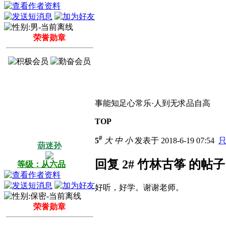
荣誉勋章
事能知足心常乐·人到无求品自高
TOP
#
5
大
中
小
发表于 2018-6-19 07:54
葫迷孙
回复 2# 竹林古筝 的帖子
等级：从六品
好听，好学。谢谢老师。
荣誉勋章