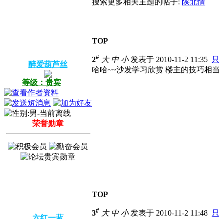
搜索更多相关主题的帖子:
陕北情
TOP
#
2
大
中
小
发表于 2010-11-2 11:35
醉爱葫芦丝
哈哈~~沙发学习欣赏 楼主的技巧相
等级：贵宾
荣誉勋章
TOP
#
3
大
中
小
发表于 2010-11-2 11:48
六红一蓝