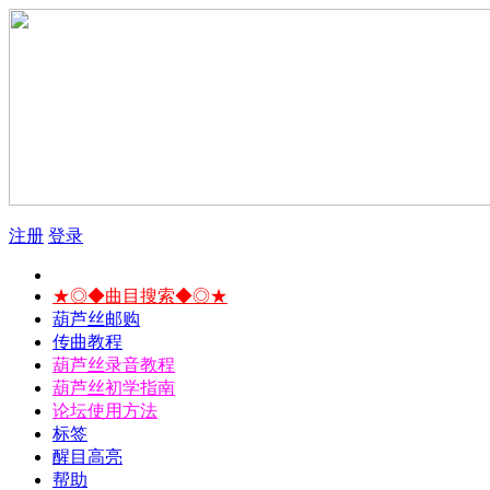
注册
登录
★◎◆曲目搜索◆◎★
葫芦丝邮购
传曲教程
葫芦丝录音教程
葫芦丝初学指南
论坛使用方法
标签
醒目高亮
帮助