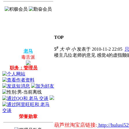
TOP
#
5
大
中
小
发表于 2010-11-2 22:05
老马
楼主几位老师的意见
感觉4的虚指颤
毒舌派
职务：管理员
荣誉勋章
葫芦丝淘宝店链接:
http://hulusi5