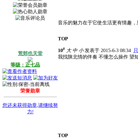
音乐的魅力在于它使生活更有情趣，
TOP
#
10
大
中
小
发表于 2015-6-3 08:34
荒郊也天堂
我找陕北情的伴奏 不懂怎么操作 望知道的
等级：正七品
荣誉勋章
您还未获得勋章,请继续努
力!
TOP