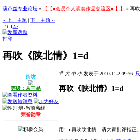
葫芦丝专业论坛
»
【【●会员个人演奏作品交流区● 】】
» 再
‹‹ 上一主题
|
下一主题 ››
11
1
2
››
打印
再吹《陕北情》1=d
#
1
大
中
小
发表于 2010-11-2 09:56
街坊
再吹《陕北情》1=d
等级：从三品
荣誉勋章
用1=d再吹陕北情，请大家批评指正