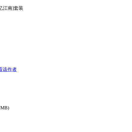
梦忆江南]套装
看该作者
 MB)