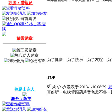
职务：管理员
荣誉勋章
为了健康 为了快乐 为了友谊 为
TOP
#
5
大
中
小
发表于 2013-1-10 08:29
俺是山东人
真好听，电吹管跟葫芦音色差不多，
职务：版主