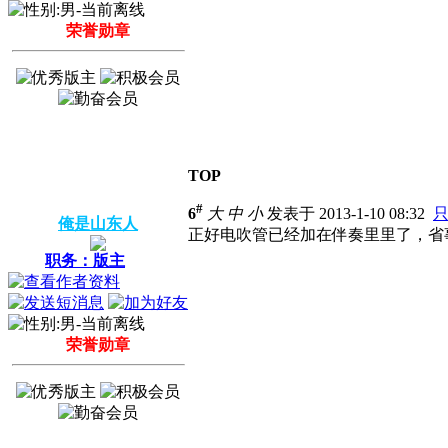
荣誉勋章
TOP
#
6
大
中
小
发表于 2013-1-10 08:32
俺是山东人
正好电吹管已经加在伴奏里里了，省
职务：版主
荣誉勋章