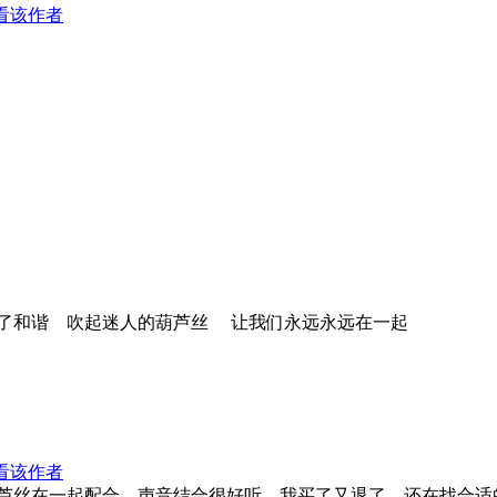
看该作者
了和谐 吹起迷人的葫芦丝 让我们永远永远在一起
看该作者
芦丝在一起配合，声音结合很好听。我买了又退了，还在找合适