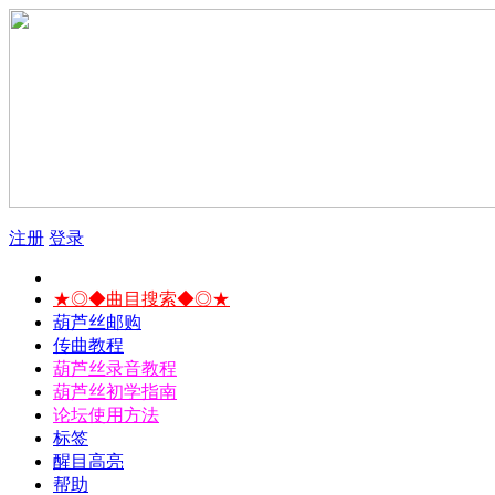
注册
登录
★◎◆曲目搜索◆◎★
葫芦丝邮购
传曲教程
葫芦丝录音教程
葫芦丝初学指南
论坛使用方法
标签
醒目高亮
帮助