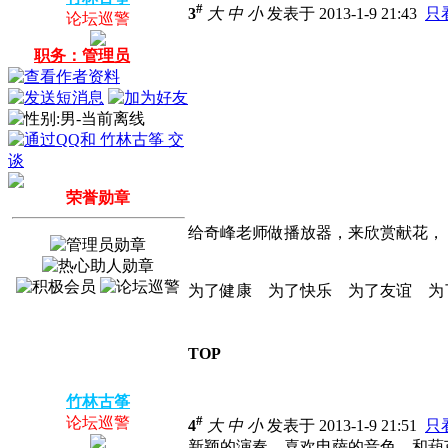
#
3
大
中
小
发表于 2013-1-9 21:43
只
论坛巡警
职务：管理员
荣誉勋章
给奇峰老师做播放器，来欣赏献花，
为了健康 为了快乐 为了友谊 为
TOP
竹林古筝
#
论坛巡警
4
大
中
小
发表于 2013-1-9 21:51
只
新颖的演奏，喜欢电萨的音色，和葫