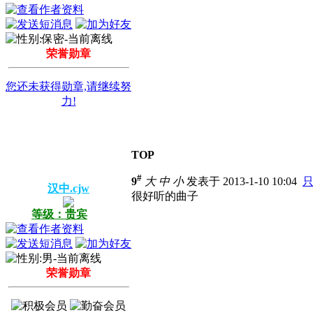
荣誉勋章
您还未获得勋章,请继续努
力!
TOP
#
9
大
中
小
发表于 2013-1-10 10:04
汉中.cjw
很好听的曲子
等级：贵宾
荣誉勋章