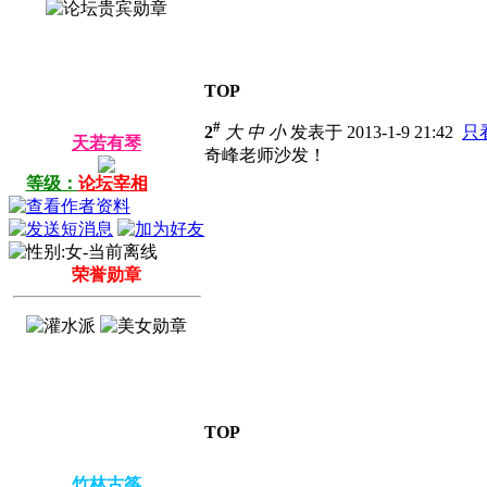
TOP
#
2
大
中
小
发表于 2013-1-9 21:42
只
天若有琴
奇峰老师沙发！
等级：
论坛宰相
荣誉勋章
TOP
竹林古筝