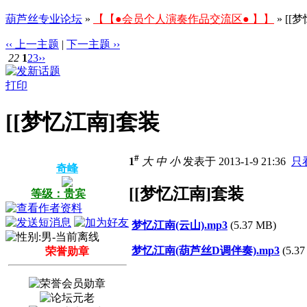
葫芦丝专业论坛
»
【【●会员个人演奏作品交流区● 】】
» [[
‹‹ 上一主题
|
下一主题 ››
22
1
2
3
››
打印
[[梦忆江南]套装
#
1
大
中
小
发表于 2013-1-9 21:36
只
奇峰
[[梦忆江南]套装
等级：贵宾
梦忆江南(云山).mp3
(5.37 MB)
梦忆江南(葫芦丝D调伴奏).mp3
(5.37
荣誉勋章