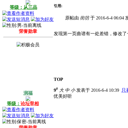
引用:
等级：从三品
原帖由
街坊
于 2016-6-4 06:0
荣誉勋章
发现第一页曲谱有一处差错，修改了
TOP
#
9
大
中
小
发表于 2016-6-4 10:39
只
润福
优美好听
等级：
论坛宰相
荣誉勋章