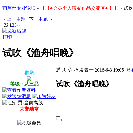
葫芦丝专业论坛
»
【【●会员个人演奏作品交流区● 】】
» 试
‹‹ 上一主题
|
下一主题 ››
23
1
2
3
››
打印
试吹《渔舟唱晚》
#
1
大
中
小
发表于 2016-6-3 19:05
只
街坊
试吹《渔舟唱晚》
等级：从三品
荣誉勋章
正。