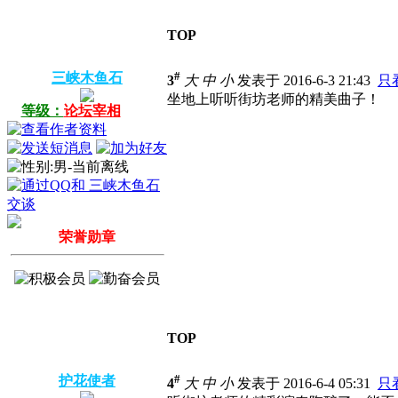
TOP
#
三峡木鱼石
3
大
中
小
发表于 2016-6-3 21:43
只
坐地上听听街坊老师的精美曲子！
等级：
论坛宰相
荣誉勋章
TOP
#
护花使者
4
大
中
小
发表于 2016-6-4 05:31
只