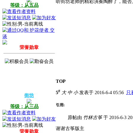
听街坊老师的精彩演奏陶醉了，能否
等级：从五品
荣誉勋章
TOP
#
5
大
中
小
发表于 2016-6-4 05:56
只
街坊
引用:
等级：从三品
原帖由
竹林古筝
于 2016-6-3 2
谢谢古筝版主
荣誉勋章