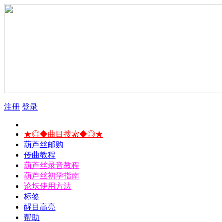
注册
登录
★◎◆曲目搜索◆◎★
葫芦丝邮购
传曲教程
葫芦丝录音教程
葫芦丝初学指南
论坛使用方法
标签
醒目高亮
帮助