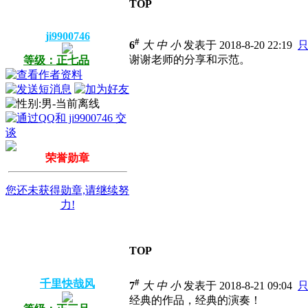
TOP
ji9900746
#
6
大
中
小
发表于 2018-8-20 22:19
谢谢老师的分享和示范。
等级：正七品
荣誉勋章
您还未获得勋章,请继续努
力!
TOP
#
千里快哉风
7
大
中
小
发表于 2018-8-21 09:04
经典的作品，经典的演奏！