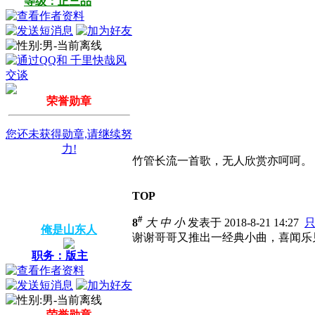
等级：正三品
荣誉勋章
您还未获得勋章,请继续努
力!
竹管长流一首歌，无人欣赏亦呵呵。
TOP
#
8
大
中
小
发表于 2018-8-21 14:27
俺是山东人
谢谢哥哥又推出一经典小曲，喜闻乐
职务：版主
荣誉勋章