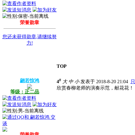
荣誉勋章
您还未获得勋章,请继续努
力!
TOP
#
翩若惊鸿
4
大
中
小
发表于 2018-8-20 21:04
欣赏春柳老师的演奏示范，献花花！
等级：正二品
荣誉勋章