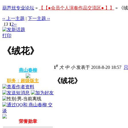
葫芦丝专业论坛
»
【【●会员个人演奏作品交流区● 】】
» 《
‹‹ 上一主题
|
下一主题 ››
13
1
2
››
打印
《绒花》
#
1
大
中
小
发表于 2018-8-20 18:57
燕山春柳
《绒花》
职务：超级版主
荣誉勋章