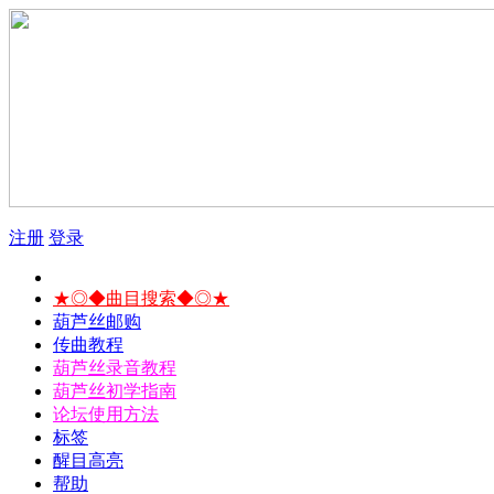
注册
登录
★◎◆曲目搜索◆◎★
葫芦丝邮购
传曲教程
葫芦丝录音教程
葫芦丝初学指南
论坛使用方法
标签
醒目高亮
帮助